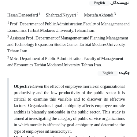
نویسندگان
English
1
2
3
Hasan Danaeefard
Shahrzad Nayyeri
Mostafa Akhondi
1
Prof., Department of Public Administration, Faculty of Management and
Economics, Tarbiat Modares University, Tehran, Iran.
2
Assistant Prof., Department of Management and Planning, Management
and Technology Expansion Studies Center, Tarbiat Modares University,
Tehran, Iran.
3
MSc., Department of Public Administration, Faculty of Management
and Economics, Tarbiat Modares University, Tehran, Iran.
چکیده
English
Objective:
Given the effect of employee morale on organizational
productivity and the low productivity of the public sector, it is
critical to examine this variable and to discover its effective
factors. Organizational goal ambiguity affects employee morale
andthis is blatantly noticeable in the public sector. This study is
aimed at investigating the category of public service organizations
in which morale is affected by goal ambiguity and determine the
type of employees influenced by it.