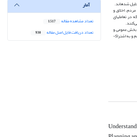
آمار
ی، خدمتگزاری به مردم، اخلاق و
ارزش‏ها، شخصیت و سبک رهبری مدیران و متغیرهای زمینه­ای، عواملی هستند که بر مدیریت مؤثر تعامل‎های غیررسمی اثر می­گذارند. اعضای شورا تلاش می‌کنند که در تعامل‎های
تعداد مشاهده مقاله
1,517
ی‌کنند.
یرانتفاعی را به بخش عمومی و
تعداد دریافت فایل اصل مقاله
930
ب و انتصاب مدیران و فشارهای مقامات سیاسی، از دغدغه‎های بسیار مهم و به اشتراک­
Understandi
Planning a