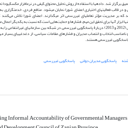
یافته‎ها: این پژوهش نشان داد که پاسخ‏گویی غیررسمی در تعامل‎های غیررسمی و در قالب فعالیت‎های اختیاری اعضای شورا نمایان می‏شود. منافع فرد
ها ابزار آنها برای تحقق این مهم، فشارها و حمایت‌هایی است که نسبت به یکدیگر اعمال م
نتیجه‎گیری: پژوهش حاضر چارچوب نظری ارائه شده توسط رامزک و همکارانش (2012 و 2013) دربارۀ پاسخ‏گویی غیررسمی در شبکه بین سازمان­های غ
بین مدیران میانی توسعه داد و مشخص شد که ناکارآمدی نظام اداری، سیستم نامناسب انتخا
وشته
پاسخ‏گویی مدیران دولتی
پاسخ‏گویی غیررسمی
ng Informal Accountability of Governmental Managers i
nd Development Council of Zanjan Province