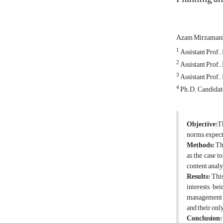
Azam Mirzaman
1
Assistant Prof.
2
Assistant Prof.
3
Assistant Prof.
4
Ph.D. Candidate
Objective:
Th
norms, expect
Methods:
The
as the case 
content anal
Results:
This
interests, be
management of
and their only
Conclusion: