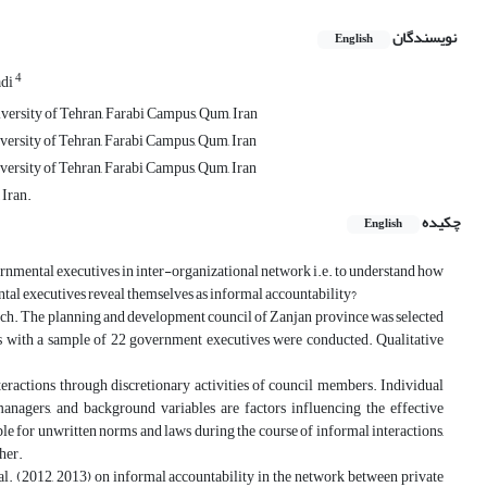
نویسندگان
English
4
di
versity of Tehran, Farabi Campus, Qum, Iran
ersity of Tehran, Farabi Campus, Qum, Iran
ersity of Tehran, Farabi Campus, Qum, Iran
 Iran.
چکیده
English
ernmental executives in inter-organizational network i.e. to understand how
tal executives reveal themselves as informal accountability?
roach. The planning and development council of Zanjan province was selected
ews with a sample of 22 government executives were conducted. Qualitative
teractions through discretionary activities of council members. Individual
 managers, and background variables are factors influencing the effective
e for unwritten norms and laws during the course of informal interactions,
ther.
l. (2012, 2013) on informal accountability in the network between private