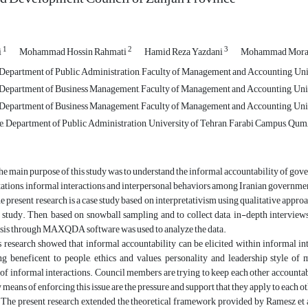
1
2
3
i
Mohammad Hossin Rahmati
Hamid Reza Yazdani
Mohammad Mora
, Department of Public Administration, Faculty of Management and Accounting, Uni
, Department of Business Management, Faculty of Management and Accounting, Univ
, Department of Business Management, Faculty of Management and Accounting, Univ
, Department of Public Administration, University of Tehran, Farabi Campus, Qum,
e main purpose of this study was to understand the informal accountability of gov
ations, informal interactions and interpersonal behaviors among Iranian governmen
 present research is a case study based on interpretativism using qualitative app
to study. Then, based on snowball sampling and to collect data, in-depth intervi
ysis through MAXQDA software was used to analyze the data.
 research showed that informal accountability can be elicited within informal in
ing beneficent to people, ethics and values, personality and leadership style of
 informal interactions. Council members are trying to keep each other accountabl
 means of enforcing this issue are the pressure and support that they apply to each o
The present research extended the theoretical framework provided by Ramesz et a