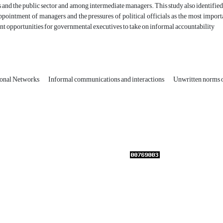
 and the public sector and among intermediate managers. This study also identified t
pointment of managers and the pressures of political officials as the most importa
t opportunities for governmental executives to take on informal accountability
ional Networks
Informal communications and interactions
Unwritten norms o