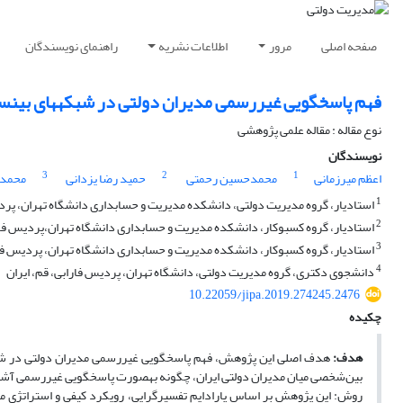
صفحه اصلی
مرور
اطلاعات نشریه
راهنمای نویسندگان
فهم پاسخ‏گویی غیررسمی مدیران دولتی در شبکه‎های بین‎سازمانی (مطالعه موردی: شورای برنامه‎ریزی و توسعه استان زنجان)
نوع مقاله : مقاله علمی پژوهشی
نویسندگان
3
2
1
اعظم میرزمانی
محمدحسین رحمتی
حمید رضا یزدانی
محمد 
1
استادیار، گروه مدیریت دولتی، دانشکده مدیریت و حسابداری دانشگاه تهران، پردی
2
استادیار، گروه کسب‎وکار، دانشکده مدیریت و حسابداری دانشگاه تهران،پردیس فارابی،قم، ایران
3
استادیار، گروه کسب‎وکار، دانشکده مدیریت و حسابداری دانشگاه تهران، پردیس فارابی، قم،ایران
4
دانشجوی دکتری، گروه مدیریت دولتی، دانشگاه تهران، پردیس فارابی، قم، ایران
10.22059/jipa.2019.274245.2476
چکیده
هدف:
بین‌شخصی میان مدیران دولتی ایران، چگونه به‎صورت پاسخ‏گویی غیررسمی آشکار می‎شوند؟
روش: این پژوهش بر اساس پارادایم تفسیرگرایی، رویکرد کیفی و استراتژی مط