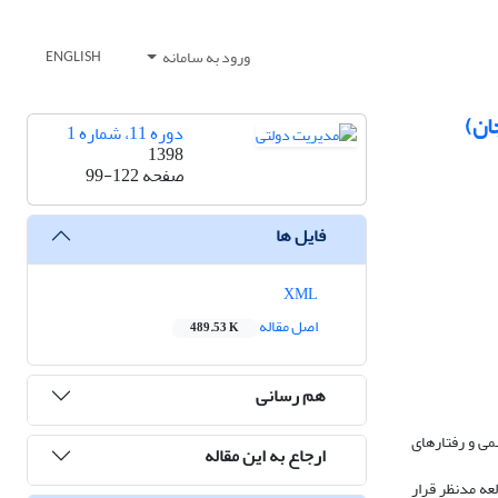
ورود به سامانه
ENGLISH
دوره 11، شماره 1
1398
صفحه
99-122
فایل ها
XML
اصل مقاله
489.53 K
هم رسانی
ین سازمان‌های دولتی است؛ به بیان ساده‎تر، هنجارها، انتظارها، تعامل‎های غیررسمی و رفتارهای
ارجاع به این مقاله
عه مدنظر قرار