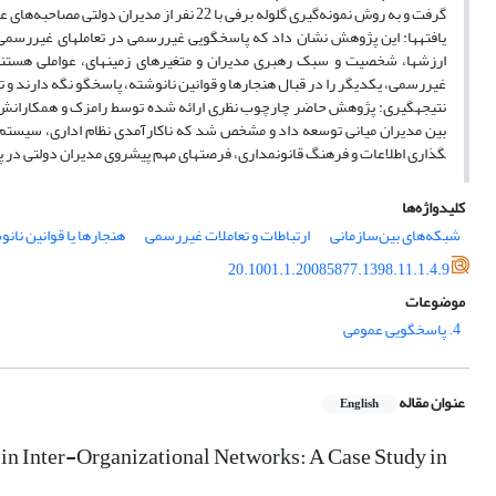
گرفت و به روش نمونه‌گیری گلوله ‌برفی با 22 نفر از مدیران دولتی مصاحبه‌های عمیق برگزار شد. داده‏ها با استفاده از روش تحلیل محتوای کیفی در نرم‎افزار مکس‏کیودا تحلیل شده‎اند.
غیررسمی، یکدیگر را در قبال هنجارها و قوانین نانوشته، پاسخ‏گو نگه دارند و تن
گذاری اطلاعات و فرهنگ قانون‎مداری، فرصت­های مهم پیش­روی مدیران دولتی در پاسخ‏گویی غیررسمی هستند.
کلیدواژه‌ها
شبکه‌های بین‌سازمانی
ارتباطات و تعاملات غیررسمی
هنجارها یا قوانین نان
20.1001.1.20085877.1398.11.1.4.9
موضوعات
4. پاسخگویی عمومی
عنوان مقاله
English
n Inter-Organizational Networks: A Case Study in