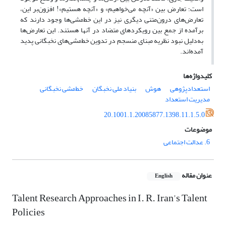
است؛ تعارض بین «آنچه می‌خواهیم» و «آنچه هستیم»! افزون‌بر این،
تعارض‌های درون‌متنی دیگری نیز در این خط‌مشی‌ها وجود دارند که
برآمده از جمع بین رویکردهای متضاد در آنها هستند. این تعارض‌ها
به‌دلیل نبود نظریه مبنای منسجم در تدوین خط‌مشی‌های نخبگانی پدید
آمده‌اند.
کلیدواژه‌ها
استعدادپژوهی
هوش
بنیاد ملی نخبگان
خط‌مشی‌ نخبگانی
مدیریت استعداد
20.1001.1.20085877.1398.11.1.5.0
موضوعات
6. عدالت اجتماعی
عنوان مقاله
English
Talent Research Approaches in I. R. Iran's Talent
Policies