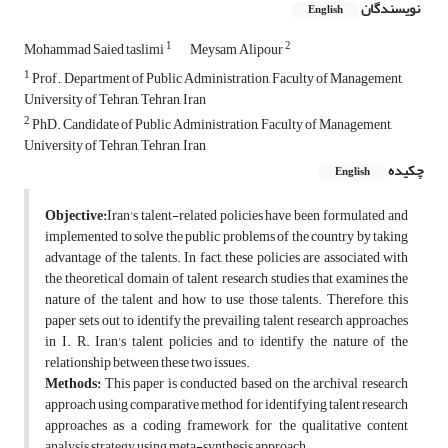
نویسندگان
English
1
2
Mohammad Saied taslimi
Meysam Alipour
1
Prof., Department of Public Administration, Faculty of Management,
University of Tehran, Tehran, Iran
2
PhD. Candidate of Public Administration, Faculty of Management,
University of Tehran, Tehran, Iran
چکیده
English
Objective:
Iran's talent-related policies have been formulated and
implemented to solve the public problems of the country by taking
advantage of the talents. In fact, these policies are associated with
the theoretical domain of talent research studies that examines the
nature of the talent and how to use those talents. Therefore, this
paper sets out to identify the prevailing talent research approaches
in I. R. Iran's talent policies and to identify the nature of the
relationship between these two issues.
Methods:
This paper is conducted based on the archival research
approach using comparative method for identifying talent research
approaches as a coding framework for the qualitative content
analysis strategy using meta-synthesis approach.