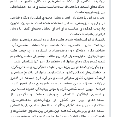
می‌شوند. آگاهی از اینکه خط‎مشی‌های نخبگانی کشور با کدام
رویکردهای استعدادپژوهی قرابت و تناسب بیشتری دارند، هدف اصلی
این پژوهش بوده است.
روش: در این پژوهش از راهبرد تحلیل محتوای کیفی با رویکرد قیاسی
در چارچوب پژوهشی اسنادی استفاده شده است. همچنین، تدوین
چارچوب کدگذاری مناسب برای اجرای تحلیل محتوای کیفی با روش
فراترکیب انجام شده است.
یافته‎ها: فراترکیب انجام شده، هفت رویکرد به استعدادپژوهی را نشان
می‌دهد: «کلی ـ فلسفی»، «تک‌عامله»، «چندعامله»، «شخص‌نگر»،
«شاخص‌نگر»، «عام‌گرا» و «دامنه‌مبنا». با استفاده از چارچوب هفت
مقوله‌ای فوق، تحلیل محتوای قیاسی و مطالعات پشتیبان خط‌مشی‌ها انجام
شد و غلبه رویکردهای «عام‌گرا» و «شخص‌نگر» در آنها شناسایی شد.
نتیجه‎گیری: یافته‌های این پژوهش بر غلبه «عام‌گرایی» و «شخص‌نگری»
در خط‌مشی‌های نخبگانی کشور دلالت دارند. عام‌گرایی با تاریخ سیاسی و
فرهنگ عمومی کشور سازگار است و در آن، فردِ مستعد در قلمرو
می‌تواند به‌منزله فردی مستعد در همه قلمروهای دیگر تصور شود.
هرچند، تبیین غلبه شخص‌نگری با نوعی پیچیدگی همراه است؛ زیرا
برنامه‌های گوناگون شناسایی، پرورش، حمایت و نگهداری از
استعدادهای برتر در کشور از رویکردهای به‌هنجارسازی،
استانداردسازی و عینیت‌گرایی متأثرند. ملاک‌های عینی‎ای برای شناسایی
استعدادهای برتر تعریف شده‌اند. این تعارض بین محتوای خط‌مشی‌ها و
واقعیت جاری، مانند تعارض بین آرمان‌ها و چشم‌اندازها و وضع موجود