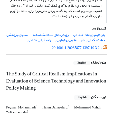
نتیجه‎گیری: رویکرد واقع‌گرایی انتقادی می‌تواند هم‎زمان به جنبه‌های
«تبیینی» و «تجویزی» نظام نوآوری کمک کند. بخش اخیر از آن رو حائز
اهمیت بیشتری است که به گفته برخی نظریه‌پردازان، نظام نوآوری
دارای خلأهایی جدی در این زمینه است.
کلیدواژه‌ها
پارادایم‎های علم اجتماعی
رویکردهای شناخت‎شناسانه
سنت‎های پژوهشی
خط‎مشی‎گذاری علم
فناوری و نوآوری
واقع‎گرایی انتقادی
20.1001.1.20085877.1397.10.3.2.4
عنوان مقاله
English
The Study of Critical Realism Implications in
Evaluation of Science, Technology and Innovation
Policy Making
نویسندگان
English
1
2
Peyman Mohammadi
Hasan Danaeefard
Mohammad Mahdi
3
Zolfagharzade