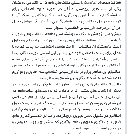
هدف:
هدف این پژوهش احصای دلالت‌های واقع‌گرایی انتقادی به عنوان
یکی از سنت‌های پژوهشی متأخر در حوزه علوم اجتماعی برای
خط‎مشی‎گذاری علم، فناوری و نوآوری است، اگرچه کانون تمرکز آن با
توجه به مراحل مختلف چرخه خط‌مشی‌گذاری و گستردگی عوامل دخیل
در آن، بر مرحله «ارزشیابی خط‎مشی» استوار است.
روش: این پژوهش با اتکا به روش‎شناسی مطالعات دلالت‎پژوهی صورت
گرفته است. در مطالعات دلالت‎پژوهی که در حوزه علوم اجتماعی متداول
است، پژوهشگران دلالت‎هایی را از یک فلسفه اجتماعی، چارچوب، نظریه یا
مدل برای رشته تخصصی خود می‎یابند. بر این اساس، نویسندگان ابتدا
گذاشتن، در اختیار خبرگان علوم اجتماعی و فلسفه قرار دادند؛ سپس
دلالت‎های این عناصر برای مرحله ارزشیابی خط‎مشی علم، فناوری و نوآوری
احصا شده و به تأیید خبرگان بین‌رشته‌ای مرتبط رسید.
یافته‎ها: دلالت‌یابی‌های پژوهش نشان داد واقع‌گرایی انتقادی هم در
بخش ارزشیابی‌های پیشین کاربرد دارد که بررسی‌های خلاف واقع در
آن نمی‌تواند بر اساس قیاس و استقرا پیش رود و هم در بخش
ارزشیابی‌های پسین که تحلیل نسبت ارتباطی هدف ـ ابزار نیازمند تحول
با تأکید بر نهادهایی همچون نظام معانی است. علاوه بر این، واقع‌گرایی
انتقادی در تکمیل بخش تجویزی رویکردهای متأخر خط‌مشی‌گذاری علم،
فناوری و نوآوری همچون نظام نوآوری که بیشتر چارچوب مفهومی و
توصیفی هستند نیز، مؤثر است.