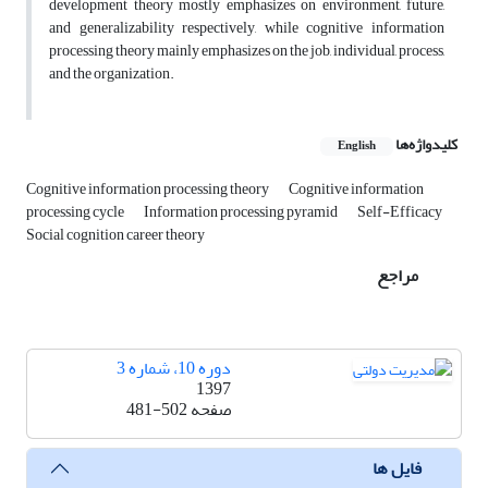
development theory mostly emphasizes on environment, future,
and generalizability respectively, while cognitive information
processing theory mainly emphasizes on the job, individual, process,
and the organization.
کلیدواژه‌ها
English
Cognitive information processing theory
Cognitive information
processing cycle
Information processing pyramid
Self-Efficacy
Social cognition career theory
مراجع
دوره 10، شماره 3
1397
صفحه
481-502
فایل ها