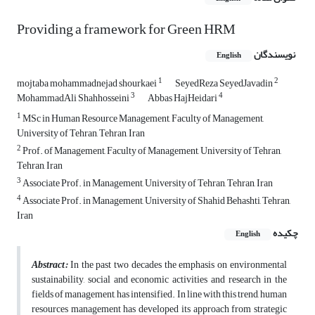
Providing a framework for Green HRM
نویسندگان
English
1
2
mojtaba mohammadnejad shourkaei
SeyedReza SeyedJavadin
3
4
MohammadAli Shahhosseini
Abbas HajHeidari
1
MSc in Human Resource Management, Faculty of Management,
University of Tehran, Tehran, Iran
2
Prof. of Management, Faculty of Management, University of Tehran,
Tehran, Iran
3
Associate Prof. in Management, University of Tehran, Tehran, Iran
4
Associate Prof. in Management, University of Shahid Behashti, Tehran,
Iran
چکیده
English
Abstract:
In the past two decades the emphasis on environmental
sustainability, social and economic activities and research in the
fields of management, has intensified. In line with this trend, human
resources management has developed its approach from strategic