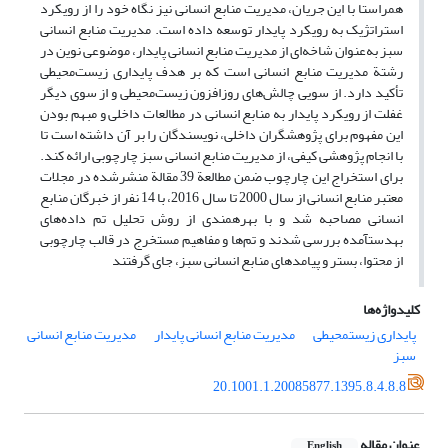
همراستا با این جریان، مدیریت منابع انسانی نیز نگاه خود را از رویکرد
استراتژیک به رویکرد پایدار توسعه داده است. مدیریت منابع انسانی
سبز به‌عنوان شاخه‌ای از مدیریت منابع انسانی پایدار، موضوعی نوین در
رشتة مدیریت منابع انسانی است که بر هدف پایداری زیست‌محیطی
تأکید دارد. از سویی چالش‌های روزافزون زیست‌محیطی و از سوی دیگر
غفلت از رویکرد پایدار به منابع انسانی در مطالعات داخلی و مبهم بودن
این مفهوم برای پژوهشگران داخلی، نویسندگان را بر آن داشته است تا
با انجام پژوهشی کیفی، از مدیریت منابع انسانی سبز چارچوبی ارائه کند.
برای استخراج این چارچوب ضمن مطالعة 39 مقالة منشرشده در مجلات
معتبر منابع انسانی از سال 2000 تا سال 2016، با 14 نفر از خبرگان منابع
انسانی مصاحبه شد و با بهره‎مندی از روش تحلیل تم داده‌های
به‎دست‎آمده بررسی شدند و تم‌ها و مفاهیم مستخرج در قالب چارچوبی
از محتوا، بستر و پیامدهای منابع انسانی سبز، جای گرفتند
کلیدواژه‌ها
پایداری زیست‎محیطی
مدیریت منابع انسانی پایدار
مدیریت منابع انسانی
سبز
20.1001.1.20085877.1395.8.4.8.8
عنوان مقاله
English