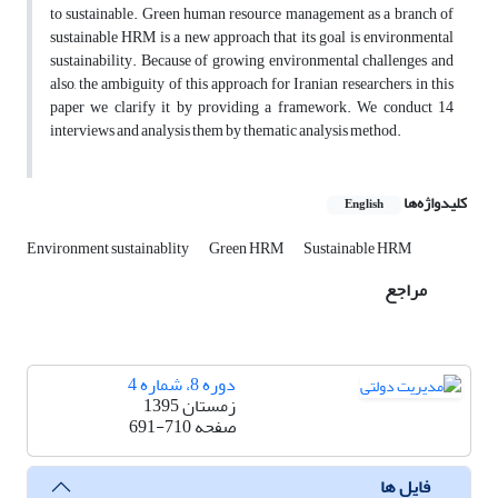
to sustainable. Green human resource management as a branch of
sustainable HRM is a new approach that its goal is environmental
sustainability. Because of growing environmental challenges and
also, the ambiguity of this approach for Iranian researchers, in this
paper we clarify it by providing a framework. We conduct 14
interviews and analysis them by thematic analysis method.
کلیدواژه‌ها
English
Environment sustainablity
Green HRM
Sustainable HRM
مراجع
دوره 8، شماره 4
زمستان 1395
صفحه
691-710
فایل ها