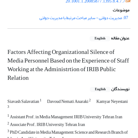
20.1001.1.20085877.1395.8.4.7.7
موضوعات
07. مدیریت دولتی - سایر مباحث مرتبط با مدیریت دولتی
عنوان مقاله
English
Factors Affecting Organizational Silence of
Media Personnel Based on the Experience of Staff
Working at the Administrtion of IRIB Public
Relation
نویسندگان
English
1
2
Siavash Salavatian
Davoud Nemati Anaraki
Kamyar Neyestani
3
1
Assistant Prof. in Media Management, IRIB University, Tehran, Iran
2
Associate Prof., IRIB University, Tehran, Iran
3
PhD Candidate in Media Management, Science and Research Branch of