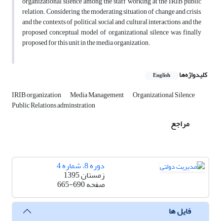
organizational silence among the staff working at the IRIB public
relation. Considering the moderating situation of change and crisis,
and the contexts of political, social and cultural interactions and the
proposed conceptual model of organizational silence was finally
proposed for this unit in the media organization.
کلیدواژه‌ها
English
IRIB organization
Media Management
Organizational Silence
Public Relations adminstration
مراجع
دوره 8، شماره 4
زمستان 1395
صفحه
665-690
فایل ها