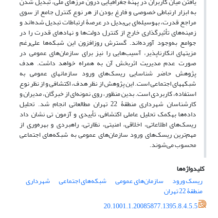
یافتن میان کاربران در پهنۀ جغرافیایی درون مرزهای ملی، تبدیل شدن
به ابزار ارتباطی خصوصی و فارغ بودن از هر نوع کنترل جامع از سوی
مراجع قدرت، به‎وسیله‌ای بی‌بدیل در عرصۀ ارتباطات تبدیل شده‌اند و
زمینه‌های تأثیرگذاری خارج از کنترل دولت‌ها و نهادهای قدرت را در
جوامع به‎‌وجود آورده‌اند. گسترش روزافزون این شبکه‌ها علی‌رغم
مزیت‎های انکارناپذیر، آسیب‌هایی را نیز برای سازمان‌های عمومی در
صورت عدم مدیریت اثربخش آن به همراه خواهد داشت. هدف
پژوهش حاضر شناسایی ریسک‌های ورود سازمان­های عمومی به
شبکه‎های اجتماعی است. این پژوهش از نظر هدف، اکتشافی و از نظر نوع
استفاده، کاربردی است. بدین منظور، روی نمونه‌ای از خبرگان، مدیران و
کارشناسان شهرداری منطقۀ 22 تهران مطالعاتی انجام شد. تحلیل
داده‌ها به‎کمک تحلیل عاملی اکتشافی، تأییدی و آزمون تی نشان داد
ریسک‌های اطلاعاتی، اخلاقی، امنیتی، نظارتی، راهبردی و بهره‌وری از
مهم‌ترین ریسک‌های ورود سازمان‌های عمومی به شبکه‌های اجتماعی
محسوب می‌شوند.
کلیدواژه‌ها
ریسک ورود
سازما‌‌ن‌های عمومی
شبکه‌های اجتماعی
شهرداری
منطقۀ 22 تهران
20.1001.1.20085877.1395.8.4.5.5