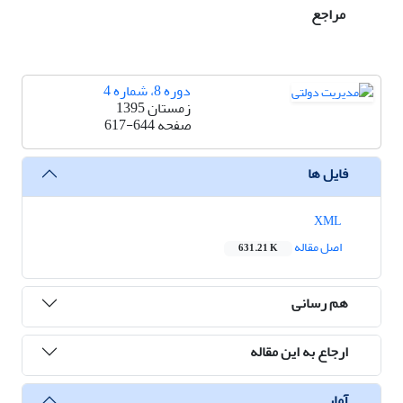
مراجع
دوره 8، شماره 4
زمستان 1395
صفحه
617-644
فایل ها
XML
اصل مقاله
631.21 K
هم رسانی
ارجاع به این مقاله
آمار