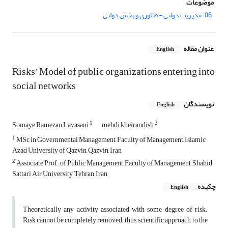
موضوعات
06. مدیریت دولتی - فناوری و بخش دولتی
عنوان مقاله
English
Risks’ Model of public organizations entering into
social networks
نویسندگان
English
1
2
Somaye Ramezan Lavasani
mehdi kheirandish
1
MSc in Governmental Management, Faculty of Management, Islamic
Azad University of Qazvin, Qazvin, Iran
2
Associate Prof. of Public Management, Faculty of Management, Shahid
Sattari Air University, Tehran, Iran
چکیده
English
Theoretically any activity associated with some degree of risk.
Risk cannot be completely removed; thus, scientific approach to the