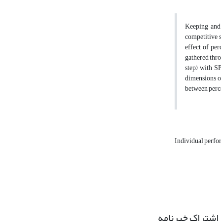
Keeping and 
competitive s
effect of pe
gathered thro
step) with S
dimensions o
between perc
Individual perf
اشتراک خبرنامه