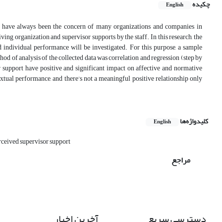
چکیده
English
ce have always been the concern of many organizations and companies in
ing organization and supervisor supports by the staff. In this research, the
 individual performance will be investigated. For this purpose, a sample
od of analysis of the collected data was correlation and regression (step by
r support have positive and significant impact on affective and normative
tual performance, and there’s not a meaningful positive relationship only
کلیدواژه‌ها
English
rceived supervisor support
مراجع
دسترسی سریع
آخرین اخبار