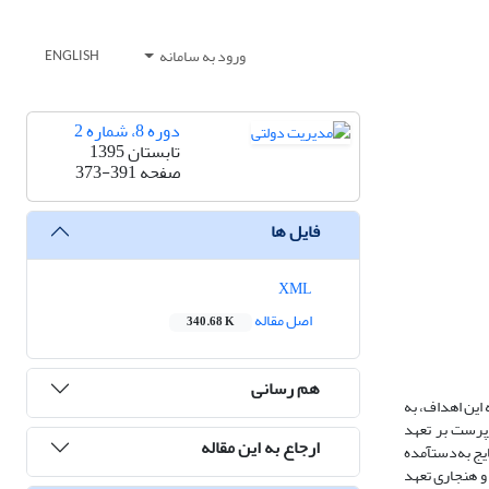
ورود به سامانه
ENGLISH
دوره 8، شماره 2
تابستان 1395
صفحه
373-391
فایل ها
XML
اصل مقاله
340.68 K
هم رسانی
این اهداف، به
پرست بر تعهد
ارجاع به این مقاله
سازمانی و عملکرد فردی کارکنان پرداخته می‌شود. به این منظور، نمونه‌ای از طریق تمام‌شماری آماری از شرکت ایتراک با 260 نفر از کارکنان مطالعه شده است. تحلیل نتایج به‌دست‎آمده
شان داد، حمایت سازمانی و سرپرست ادراک‎شده بر ابعاد عاطفی و هنجاری تعهد