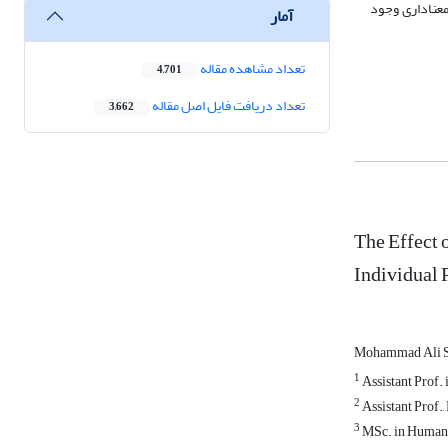
 سازمانی و سرپرست ادراک‎شده با تعهد مستمر رابطۀ معناداری وجود
آمار
تعداد مشاهده مقاله
4,701
تعداد دریافت فایل اصل مقاله
3,662
The Effect 
Individual
Mohammad Ali S
1
Assistant Prof.
2
Assistant Prof.,
3
MSc. in Human R