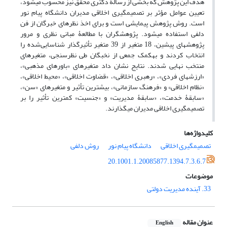
هدف این پژوهش که بخشی از رسالۀ دکتری محقق نیز محسوب می‎شود،
تعیین عوامل مؤثر بر تصمیم‎گیری اخلاقی مدیران دانشگاه پیام نور
است. روش پژوهش پیمایشی است و برای اخذ نظرهای خبرگان از فن
دلفی استفاده می‎شود. پژوهشگران با مطالعۀ مبانی نظری و مرور
پژوهش‏ها‏ی پیشین، 18 متغیر از 39 متغیر تأثیرگذار شناسایی‌شده را
انتخاب کردند و به‎کمک جمعی از نخبگان طی نظرسنجی، متغیرهای
منتخب نهایی شدند. نتایج نشان داد متغیرهای «باورهای مذهبی»،
«ارزش‏های فردی»، «رهبری اخلاقی»، «قضاوت اخلاقی»، «محیط اخلاقی»،
«نظام اخلاقی» و «فرهنگ سازمانی»، بیشترین تأثیر و متغیرهای «سن»،
«سابقۀ خدمت»، «سابقۀ مدیریت» و «جنسیت» کمترین تأثیر را بر
تصمیم‏‏‏گیری اخلاقی مدیران می‏‏‏‏گذارند.
کلیدواژه‌ها
تصمیم‏‏گیری اخلاقی
دانشگاه پیام نور
روش دلفی
20.1001.1.20085877.1394.7.3.6.7
موضوعات
33. آینده مدیریت دولتی
عنوان مقاله
English