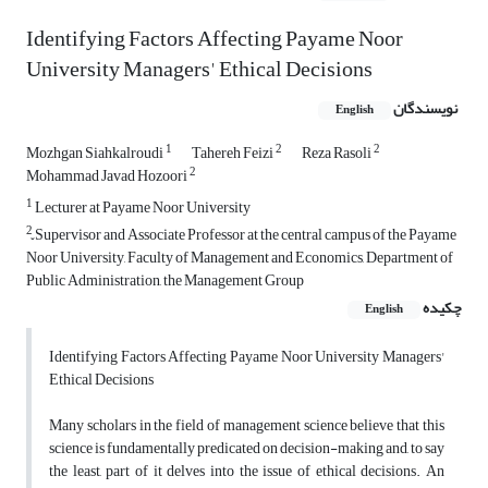
Identifying Factors Affecting Payame Noor
University Managers' Ethical Decisions
نویسندگان
English
1
2
2
Mozhgan Siahkalroudi
Tahereh Feizi
Reza Rasoli
2
Mohammad Javad Hozoori
1
Lecturer at Payame Noor University
2
ّSupervisor and Associate Professor at the central campus of the Payame
Noor University, Faculty of Management and Economics, Department of
Public Administration, the Management Group
چکیده
English
Identifying Factors Affecting Payame Noor University Managers'
Ethical Decisions
Many scholars in the field of management science believe that this
science is fundamentally predicated on decision-making and, to say
the least, part of it delves into the issue of ethical decisions. An