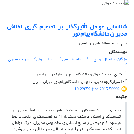
شناسایی عوامل تأثیرگذار بر تصمیم ‏گیری اخلاقی
مدیران دانشگاه پیام نور
نوع مقاله : مقاله علمی پژوهشی
نویسندگان
2
2
1
مژگان سیاهکل رودی
طاهره فیضی
رضا رسولی
جواد حضوری
2
1
دکتری مدیریت دولتی، دانشگاه پیام نور، مازندران، رامسر
2
دانشیار گروه مدیریت دولتی، دانشگاه پیام نور، تهران، تهران
10.22059/jipa.2015.56992
چکیده
بسیاری از اندیشمندان معتقدند علم مدیریت اساساً مبتنی بر
تصمیم‏گیری است و دست‎کم بخشی از آن به تصمیم‏گیری اخلاقی مربوط
می‏شود. گام مهم برای منابع انسانی و به‌خصوص مدیران، درک عواملی
است که به تصمیم‏گیری‏ها و رفتارهای اخلاقی/غیر‌اخلاقی منجر می‌شود.