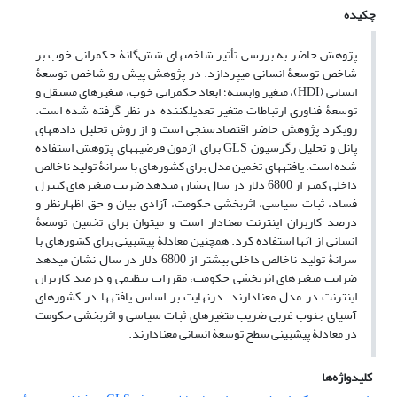
چکیده
پژوهش حاضر به بررسی تأثیر شاخص‏های شش‌گانۀ حکمرانی خوب بر
شاخص توسعۀ انسانی می‏پردازد. در پژوهش پیش رو شاخص توسعۀ
انسانی (HDI)، متغیر وابسته؛ ابعاد حکمرانی خوب، متغیرهای مستقل و
توسعۀ فناوری ارتباطات متغیر تعدیل‏کننده در نظر گرفته شده است.
رویکرد پژوهش حاضر اقتصادسنجی است و از روش تحلیل داده‏های
پانل و تحلیل رگرسیون GLS برای آزمون فرضیه‏های پژوهش استفاده
شده است. یافته‏های تخمین مدل برای کشورهای با سرانۀ تولید ناخالص
داخلی کمتر از 6800 دلار در سال نشان می‏دهد ضریب متغیرهای کنترل
فساد، ثبات سیاسی، اثربخشی حکومت، آزادی بیان و حق اظهارنظر و
درصد کاربران اینترنت معنا‏دار است و می‏توان برای تخمین توسعۀ
انسانی از آنها استفاده کرد. همچنین معادلۀ پیش‏بینی برای کشورهای با
سرانۀ تولید ناخالص داخلی بیشتر از 6800 دلار در سال نشان می‏دهد
ضرایب متغیرهای اثربخشی حکومت، مقررات تنظیمی و درصد کاربران
اینترنت در مدل معنادار‌‌‌‌ند. درنهایت‌ بر اساس یافته‎ها در کشورهای
آسیای جنوب غربی ضریب متغیرهای ثبات سیاسی و اثربخشی حکومت
در معادلۀ پیش‏بینی سطح توسعۀ انسانی معنادار‌ند.
کلیدواژه‌ها