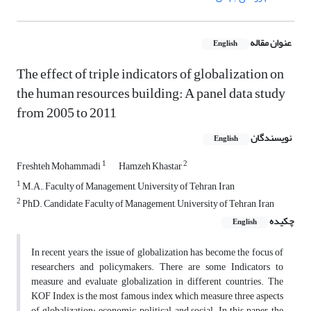
عنوان مقاله
English
The effect of triple indicators of globalization on
the human resources building: A panel data study
from 2005 to 2011
نویسندگان
English
1
2
Freshteh Mohammadi
Hamzeh Khastar
1
M.A., Faculty of Management, University of Tehran, Iran
2
PhD. Candidate, Faculty of Management, University of Tehran, Iran
چکیده
English
In recent years, the issue of globalization has become the focus of
researchers and policymakers. There are some Indicators to
measure and evaluate globalization in different countries. The
KOF Index is the most famous index which measure three aspects
of globalization: economic, political, and social. In this paper, the