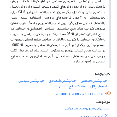
سیاسی و اجتماعی) متغیرهای مستقل در نظر گرفته شدند. روش
پژوهش پیش رو از نوع روش‌های اقتصادسنجی است و از روش تحلیل
داده‌های پانل و تحلیل رگرسیون تعمیم‎یافته با روش GLS برای
تجزیه‎وتحلیل و آزمون فرضیه‌های پژوهش استفاده شده است.
یافته‌های تخمین مدل رگرسیون تعمیم‎یافته برای جامعۀ آماری، نشان
می‌دهد ضرایب متغیرهای جهانی‎شدن سیاسی، اقتصادی و اجتماعی در
سطح اطمینان کمتر از 05/0 معنادارند. جهانی‎شدن سیاسی با ضریب
0056/0 و اجتماعی با ضریب 0260/0 بر ساخت منابع انسانی به‎صورت
مستقیم تأثیر می‎گذارد و تأثیر جهانی‎شدن اقتصادی با ضریب 0062/0-
بر ساخت منابع انسانی به‎صورت معکوس است. بنابراین می‌توان گفت
جهانی‎شدن در جنبه‌های مختلف آن تأثیر معناداری بر ساخت منابع
انسانی در کشورها دارد.
کلیدواژه‌ها
: جهانی‎شدن اجتماعی
جهانی‎شدن اقتصادی
جهانی‎شدن سیاسی
داده‌های پانل
ساخت منابع انسانی
20.1001.1.20085877.1393.6.3.8.2
موضوعات
12. جهانی شدن و مدیریت دولتی
21. شهروندی جهانی