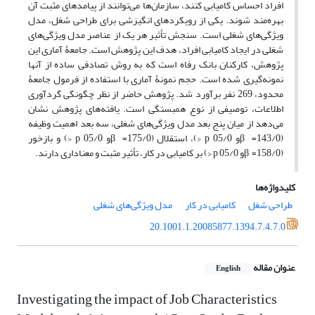
افراد احساس کامیابی کنند، سازمان‌ها می‌توانند از پیامدهای مثبت آن
بهره‌مند شوند. یکی از رویکردهای انگیزشی برای طراحی شغل، مدل
ویژگی‌های شغلی است. سنجش تأثیر هر یک از عناصر مدل ویژگی‌های
شغلی در ایجاد کامیابی افراد، هدف این پژوهش است. جامعۀ آماری این
پژوهش، کارکنان بانک رفاه است که به روش تصادفی ساده از آنها
نمونه‌گیری شده است. حجم نمونۀ آماری با استفاده از فرمول جامعۀ
محدود، 269 نفر برآورد شد. پژوهش حاضر از نظر چگونگی گردآوری
اطلاعات، توصیفی از نوع همبستگی است. یافته‌های پژوهش نشان
می‌دهد از میان پنج بعد مدل ویژگی‌های شغلی، سه بعد اهمیت وظیفه
(143/0= βو 05/0 p <)، استقلال (175/0= βو 05/0 p <) و بازخور
(158/0= βو 05/0 p <) بر کامیابی در کار، تأثیر مثبت و معناداری دارند.
کلیدواژه‌ها
طراحی شغل
کامیابی در کار‌
مدل ویژگی‌های شغلی
20.1001.1.20085877.1394.7.4.7.0
عنوان مقاله
English
Investigating the impact of Job Characteristics