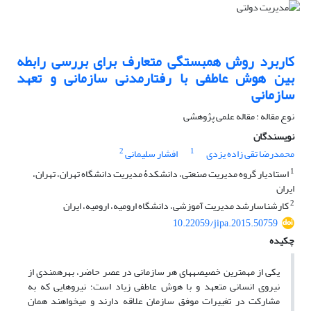
کاربرد روش همبستگی متعارف برای بررسی رابطه
بین هوش عاطفی با رفتارمدنی سازمانی و تعهد
سازمانی
نوع مقاله : مقاله علمی پژوهشی
نویسندگان
2
1
محمدرضا تقی زاده یزدی
افشار سلیمانی
1
استادیار گروه مدیریت صنعتی، دانشکدۀ مدیریت دانشگاه تهران، تهران،
ایران
2
کارشناس‎ارشد مدیریت آموزشی، دانشگاه ارومیه، ارومیه، ایران
10.22059/jipa.2015.50759
چکیده
یکی از مهم‎ترین خصیصه‎های هر سازمانی در عصر حاضر، بهره‎مندی از
نیروی انسانی متعهد و با هوش عاطفی زیاد است؛ نیروهایی که به
مشارکت در تغییرات موفق سازمان علاقه دارند و می‎خواهند همان