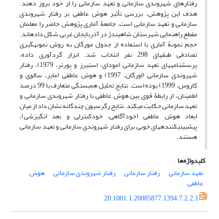
رفتارهای شهروندی سازمانی و تعهد سازمانی را از خود بروز دهند.
هدف این پژوهش، بررسی تأثیر هوش عاطفی بر رفتار شهروندی
سازمانی و تعهد سازمانی است. جامعۀ آماری پژوهش حاضر را معلمان
مقطع راهنمایی شهرستان شاهین‎دژ در آذربایجان غربی شکل داده‎اند.
حجم نمونۀ آماری با استفاده از جدول مورگان به روش نمونه‎گیری
تصادفی طبقه‎ای 298 نفر انتخاب شد. ابزار گردآوری داده،
پرسشنامه‎های تعهد سازمانی (مودای، استیرز و پورتر، 1979)، رفتار
شهروندی سازمانی (اورگان، 1997) و هوش عاطفی (مایر، سالوی و
کاروس، 1999) بوده است. نتایج تحلیل همبستگی متعارف با 99 درصد
اطمینان، از رابطۀ قوی بین هوش عاطفی با رفتار شهروندی سازمانی و
تعهد سازمانی حکایت می‎کند. نتایج رگرسیون چندگانه نشان داد از میان
ابعاد هوش عاطفی (خودآگاهی، خودکنترلی و بعد انگیزشی)،
پیش‎بینی‎کننده‎های خوبی برای رفتار شهروندی سازمانی و تعهد سازمانی
هستند.
کلیدواژه‌ها
تعهد سازمانی
رفتار سازمانی
رفتار شهروندی سازمانی
هوش
عاطفی
20.1001.1.20085877.1394.7.2.2.1