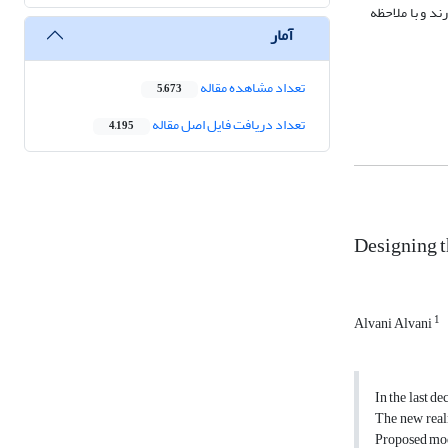
د و با ملاحظه
آمار
تعداد مشاهده مقاله
5,673
تعداد دریافت فایل اصل مقاله
4,195
Designing t
1
Alvani Alvani
In the last d
The new realm
Proposed mode