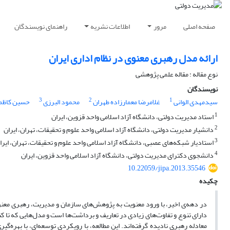
صفحه اصلی
مرور
اطلاعات نشریه
راهنمای نویسندگان
ارائه مدل رهبری معنوی در نظام اداری ایران
نوع مقاله : مقاله علمی پژوهشی
نویسندگان
3
2
1
سیدمهدی الوانی
غلامرضا معمارزاده طهران
محمود البرزی
حسین کاظم
1
استاد مدیریت دولتی، دانشگاه آزاد اسلامی واحد قزوین، ایران
2
دانشیار مدیریت دولتی، دانشگاه آزاد اسلامی واحد علوم و تحقیقات، تهران، ایران
3
استادیار شبکه‌های عصبی، دانشگاه آزاد اسلامی واحد علوم و تحقیقات، تهران، ایرا
4
دانشجوی دکترای مدیریت دولتی، دانشگاه آزاد اسلامی واحد قزوین، ایران
10.22059/jipa.2013.35546
چکیده
در دهه‌ی اخیر، با ورود معنویت به پژوهش‌های سازمان و مدیریت، رهبری معن
دارای تنوع و تفاوت‌های زیادی در تعاریف و برداشت‌ها است و مدل‌هایی که تا 
معادله رهبری نادیده گرفته‌اند. این مطالعه، با رویکردی توسعه‌ای، با بهره‌گ