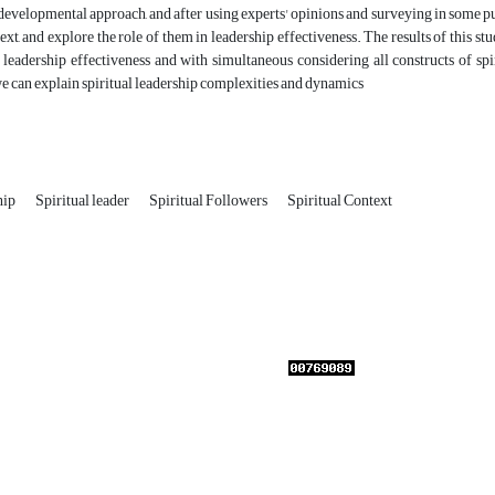
 developmental approach, and after using experts' opinions and surveying in some pu
text, and explore the role of them in leadership effectiveness. The results of this s
 leadership effectiveness and with simultaneous considering all constructs of spiri
e can explain spiritual leadership complexities and dynamics
hip
Spiritual leader
Spiritual Followers
Spiritual Context