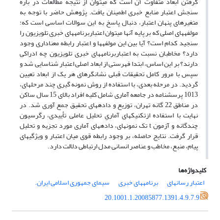
گرفتن ابعاد متفاوت آن است که می‎توان از نتیجه مطالعات در باره
سنجش اعتبار منابع خبری اطمینان یافت. پژوهش حاضر با توجه به
متغیرهای پنهان اعتبار، دنبال پاسخ به این سوالات اساسی است که:
مولفه‎های اصلی که بر پایه آن‎ها می‎توان اعتباربرنامه‎های خبری تلویزیون را
سنجید کدام است؟ آیا بین این مولفه‎ها و اعتبار رابطه معناداری وجود
دارد؟ مخاطبان نسبت به اعتباربرنامه‎های خبری تلویزیون چه ادراکی
دارند؟ بر این اساس، ابتدا فهرستی از ابعاد اصلی اعتبار شناسایی شد و
سپس با مرور کامل تحقیقات قبلی نشانگر‎های هر یک از ابعاد تعیین
گردید. در مرحله بعدی، با استفاده از روش نمونه گیری چند مرحله‎ای،
1013 پرسشنامه در جامعه آماری شامل کلیه افراد بالای 15 سال ساکن
در مناطق 22 گانه تهران، توزیع و داده‎های تحقیق جمع آوری شد. در
نهایت با استفاده ازتکنیک‎های آماریِ تحلیل عاملی تأییدی، رگرسیون
چندگانه و آزمون t تک نمونه‎ای، داده‎های آماری مورد تجزیه و تحلیل
قرار گرفت. نتایج حاصله، بر وجود رابطه قوی میان اعتبار و ویژگی‎های
پیام، منبع، مخاطب و عناصر انسانی مدل ارتباطی دلالت دارد.
کلیدواژه‌ها
اعتبار رسانه‎ای
برنامه‎های خبری
سیمای جمهوری اسلامی ایران.
20.1001.1.20085877.1391.4.9.7.9