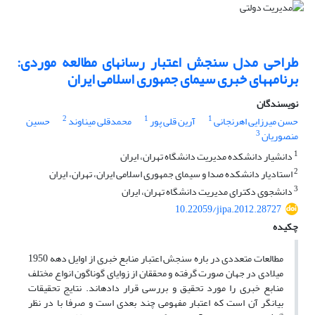
طراحی مدل سنجش اعتبار رسانه‎ای مطالعه موردی:
برنامه‎های خبری سیمای جمهوری اسلامی ایران
نویسندگان
2
1
1
حسن میرزایی اهرنجانی
آرین قلی پور
محمدقلی میناوند
حسین
3
منصوریان
1
دانشیار دانشکده مدیریت دانشگاه تهران، ایران
2
استادیار دانشکده صدا و سیمای جمهوری اسلامی ایران، تهران، ایران
3
دانشجوی دکترای مدیریت دانشگاه تهران، ایران
10.22059/jipa.2012.28727
چکیده
مطالعات متعددی در باره سنجش اعتبار منابع خبری از اوایل دهه 1950
میلادی در جهان صورت گرفته و محققان از زوایای گوناگون انواع مختلف
منابع خبری را مورد تحقیق و بررسی قرار داده‎اند. نتایج تحقیقات
بیانگر آن است که اعتبار مفهومی چند بعدی است و صرفا با در نظر