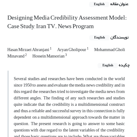
عنوان مقاله
English
Designing Media Credibility Assessment Model:
Case Study, Iran TV. News Program
نویسندگان
English
1
1
Hasan Mirzaei Ahranjani
Aryan Gholipour
Mohammad Gholi
2
3
Minavand
Hossein Mansorian
چکیده
English
Several studies and researches have been conducted in the world
since 1950 to assess and evaluate the media news credibility, and in
this regard the researches tried to investigate the media news from
different angles. The finding of any such researches and studies
quite indicate that the credibility is a multidimensional construct
and thus, a reliable and successful survey in this connection is fully
dependent on a multidimensional approach towards the matter in
question. The present research is going to answer to some basic
questions with due regard to the latent variables of the credibility,
and those basic questions are to include: What are those variables