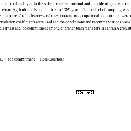
and correctional type in the side of research method and the side of goal was t
Tehran Agricultural Bank districts in 1389 year. The method of sampling was “
stionnaire of role clearness and questionnaire of occupational commitment were use
relation coefficient) were used and the conclusions and recommendations were ext
 clearness and job commitment among of branch team managers in Tehran Agricult
nk.
job commitment
Role Clearness