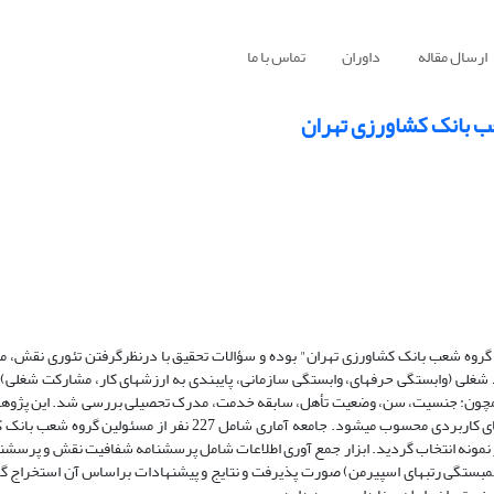
ارسال مقاله
داوران
تماس با ما
ب بانک کشاورزی تهران
ه شعب بانک کشاورزی تهران" بوده و سؤالات تحقیق با درنظرگرفتن تئوری نقش، من
زمینه نقش، شرح وظایف و قوانین اداری موجود و همچنین ابعاد چهارگانه تعهد شغلی (وابستگی حرفه‎ای، وابستگی
همچون: جنسیت، سن، وضعیت تأهل، سابقه خدمت، مدرک تحصیلی بررسی شد. این پژوه
تحقیق استفاده شده، توصیفی از نوع همبستگی و از نظر هدف از نوع پژوهش‎های کاربردی محسوب می‎شود. جامعه آماری شام
1389 بود. با استفاده از روش نمونه‎گیری تصادفی ساده، تعداد 150 نفر نمونه انتخاب گردید. ابزار جمع آوری اطلاعات شامل پرسشنامه شفافیت نق