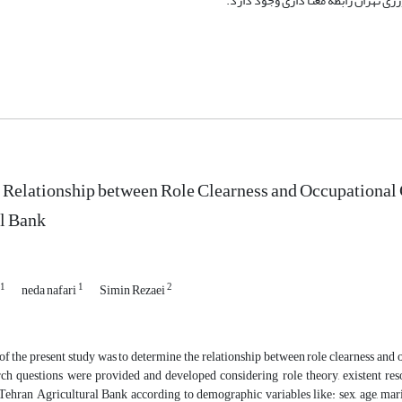
 تهران رابطه معنا داری وجود دارد.
f Relationship between Role Clearness and Occupationa
l Bank
1
1
2
neda nafari
Simin Rezaei
of the present study was to determine the relationship between role clearness a
ch questions were provided and developed considering role theory, existent res
ehran Agricultural Bank according to demographic variables like: sex, age, marit