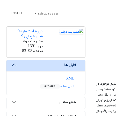
ورود به سامانه
ENGLISH
دوره 4، شماره 9 -
شماره پیاپی 9
مدیریت دولتی
بهار 1391
صفحه
83-98
فایل ها
XML
ابع موجود در
اصل مقاله
307.78 K
 سازمانی، پایبندی به ارزش‎های کار، مشارکت شغلی) تهیه شد و نظر
ش از نظر روش
ل 227 نفر از مسئولین گروه شعب بانک کشاورزی تهران
هم رسانی
ش و پرسشنامه تعهد شغلی
بود. تجزیه و تحلیل داده‎ها در دو سطح آمار توصیفی و آمار استنباطی (ضریب همبستگی رتبه‎ای اسپیرمن) صورت پذیرفت و نتایج و پیشنهادات براساس آن استخراج گردید. یافته‎های
ارجاع به این مقاله