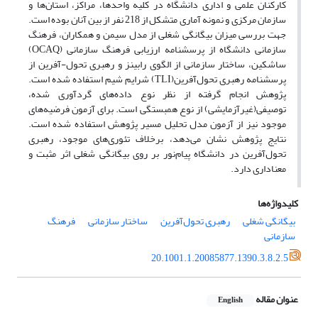
کارکنان علمی و اداری دانشگاه در کلیه واحدها، مراکز، استان‌ها و
سازمان مرکزی و نمونه آماری متشکل از 218 نفر از بین آنان بوده است.
جهت بررسی میزان بیگانگی شغلی از مدل سیمن و همکاران، فرهنگ
سازمانی دانشگاه از پرسشنامه ارزیابی فرهنگ سازمانی (OCAQ)
ساشکین، ساختار سازمانی از الگوی رابینز و رهبری تحول-آفرین از
پرسشنامه رهبری تحول‌آفرین(TLI) شرایم شیم استفاده شده است.
پژوهش انجام گرفته از نظر نوع داده‌های گردآوری شده،
توصیفی(غیرآزمایشی) از نوع همبستگی است. برای آزمون فرضیه‌های
موجود نیز از آزمون مدل تحلیل مسیر پژوهش استفاده شده است.
نتایج پژوهش نشان می‌دهد، برخلاف تئوری‌های موجود، رهبری
تحول‌آفرین در دانشگاه پیام‌نور بر روی بیگانگی شغلی اثر مثبت و
معناداری دارد.
کلیدواژه‌ها
بیگانگی شغلی
رهبری تحول‌آفرین
ساختار سازمانی
فرهنگ
سازمانی
20.1001.1.20085877.1390.3.8.2.5
عنوان مقاله
English