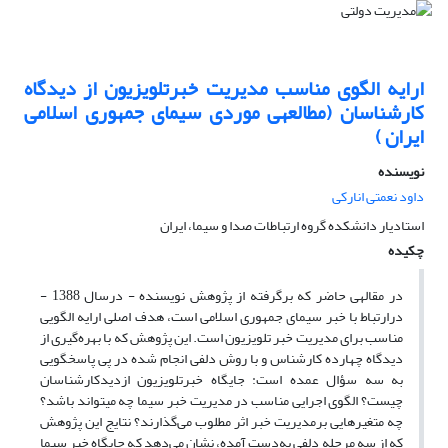
ارایه الگوی مناسب مدیریت خبرتلویزیون از دیدگاه
کارشناسان (مطالعه‎ی موردی سیمای جمهوری اسلامی
ایران )
نویسنده
داود نعمتی انارکی
استادیار دانشکده گروه ارتباطات صدا و سیما، ایران
چکیده
در مقاله‎ی حاضر که برگرفته از پژوهش نویسنده - درسال 1388 -
درارتباط با خبر سیمای جمهوری اسلامی است‌، هدف اصلی ارایه الگویی
مناسب برای مدیریت خبر تلویزیون است‌. این پژوهش که با بهره‌گیری از
دیدگاه چهارده کارشناس و با روش دلفی انجام شده در پی پاسخ‎گویی
به سه سؤال عمده است: جایگاه خبرتلویزیون ازدیدکارشناسان
چیست؟ الگوی اجرایی مناسب در مدیریت خبر سیما چه می‎تواند باشد؟
چه متغیرهایی برمدیریت خبر اثر مطلوب می‌گذار‌ند؟ نتایج این پژوهش
که از سه مرحله دلفی به‌دست آمده‌، نشان می‌دهد که جایگاه خبر سیما