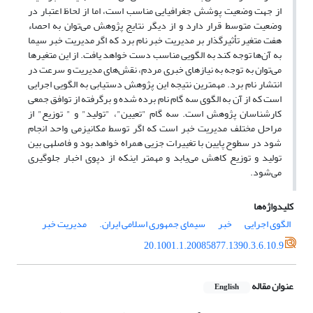
از جهت وضعیت پوشش جغرافیایی مناسب است‌‌‌، اما از لحاظ اعتبار در
وضعیت متوسط قرار دارد و از دیگر نتایج پژوهش می‌توان به احصاء
هفت متغیر تأثیرگذار بر مدیریت خبر نام برد که اگر مدیریت خبر سیما
به آن‌ها توجه کند به الگویی مناسب دست خواهد یافت‌. از این متغیرها
می‌توان به توجه به نیازهای خبری مردم‌، نقش‌های مدیریت و سرعت در
انتشار نام برد‌. ‌مهم‎ترین نتیجه این پژوهش دستیابی به الگویی اجرایی
است که از آن به الگوی سه گام نام برده شده و برگرفته از توافق جمعی
کارشناسان پژوهش است‌. سه گام "تعیین"، "تولید" و " توزیع" از
مراحل مختلف مدیریت خبر است که اگر توسط مکانیزمی واحد انجام
شود در سطوح پایین با تغییرات جزیی همراه خواهد بود و فاصله‎ی بین
تولید و توزیع کاهش می‌یابد و مهم‎تر اینکه از دپوی اخبار جلوگیری
می‌شود.
کلیدواژه‌ها
الگوی اجرایی
خبر
سیمای جمهوری اسلامی ایران.
مدیریت خبر
20.1001.1.20085877.1390.3.6.10.9
عنوان مقاله
English