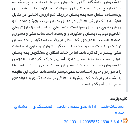
دانشجویان دانشگاه گیلان به‌عنوان نمونه انتخاب و پرسشنامه
استانداردی جهت سنجش این مقولات به آن‌ها داده شد. این
پرسشنامه شامل سه بده بستان تراژیک (دو ارزش اخلاقی در مقابل
هم)، تابو (یک ارزش اخلاقی در مقابل یک ارزش دنیوی) و عادی (دو
ارزش دنیوی در مقابل هم) است. متغیرهای مستقل تحقیق، ارزش‌های
اخلاقی و نوع بده بستان و متغیرهای وابسته، احساسات منفی و دشواری
تصمیم هستند. همان‌طور که انتظار می‌رفت، پاسخگویان بده بستان
تراژیک را نسبت به دو بده بستان دیگر دشوارتر و حاوی احساسات
منفی بیشتر درک کرده‌اند. اما بر خلاف انتظار، پاسخگویان بده بستان
تابو را نسبت به بده بستان عادی آسان‌تر درک نکرده‌اند. همچنین
دانشجویان دختر نسبت به دانشجویان پسر در برخی موارد موقعیت‌ها
را دشوارتر و حاوی احساسات منفی بیشتر دانسته‌اند. نتایج، این عقیده
را پشتیبانی می‌کند که ارزش‌های اخلاقی بر تصمیم‏گیری و مقوله‌های
منتج از آن تأثیرگذار است.
کلیدواژه‌ها
احساسات منفی
ارزش‌های مقدس اخلاقی
تصمیم‏گیری
دشواری
تصمیم
20.1001.1.20085877.1390.3.6.6.5