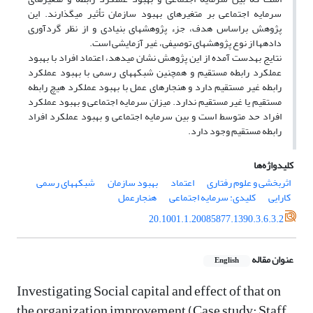
سرمایه اجتماعی بر متغیرهای بهبود سازمان تأثیر می‎گذارند. این
پژوهش براساس هدف، جزء پژوهش‎های بنیادی و از نظر گردآوری
داده‎ها از نوع پژوهش‎های توصیفی، غیر آزمایشی است.
نتایج به‎دست آمده از این پژوهش نشان می‎دهد، اعتماد افراد با بهبود
عملکرد رابطه مستقیم و همچنین شبکه‎های رسمی با بهبود عملکرد
رابطه غیر مستقیم دارد و هنجارهای عمل با بهبود عملکرد هیچ رابطه
مستقیم یا غیر مستقیم ندارد. میزان سرمایه اجتماعی و بهبود عملکرد
افراد حد متوسط است و بین سرمایه اجتماعی و بهبود عملکرد افراد
رابطه مستقیم وجود دارد.
کلیدواژه‌ها
اثربخشی و علوم رفتاری
اعتماد
بهبود سازمان
شبکه‎های رسمی
کارایی
کلیدی: سرمایه اجتماعی
هنجارعمل
20.1001.1.20085877.1390.3.6.3.2
عنوان مقاله
English
Investigating Social capital and effect of that on
the organization improvement (Case study: Staff