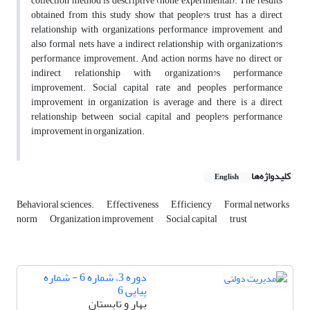
collection method is descriptive (none experimental). The results
obtained from this study show that people?s trust has a direct
relationship with organizations performance improvement, and
also formal nets have a indirect relationship with organization?s
performance improvement. And action norms have no direct or
indirect relationship with organization?s performance
improvement. Social capital rate and peoples performance
improvement in organization is average and there is a direct
relationship between social capital and people?s performance
improvement in organization.
کلیدواژه‌ها
English
Behavioral sciences.
Effectiveness
Efficiency
Formal networks
norm
Organization improvement
Social capital
trust
دوره 3، شماره 6 - شماره
پیاپی 6
بهار و تابستان