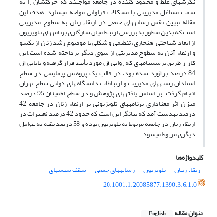
نگرش‎های غلط و محدود کننده در جامعه مواجهند که حرکتشان را به
سمت مشاغل مدیریتی با مشکلات فراوانی مواجه می‎سازد. هدف این
مقاله تبیین نقش رسانه‎های جمعی در ارتقاء زنان به سطوح مدیریتی
است که بدین منظور به بررسی ارتباط میان سازگاری برنامه‎های تلویزیون
از ابعاد شناختی، هنجاری، تنظیمی و شکلی با موضوع رشد زنان از یکسو
و ارتقاء آنان به سطوح مدیریتی از سوی دیگر پرداخته شده است.این
کار از طریق پرسشنامه‎ای که روایی آن مورد تأیید قرار گرفنه و پایایی آن
84 درصد برآورد شده بود، در قالب یک پژوهش پیمایشی در سطح
استادان رشته‎های مدیریت و ارتباطات دانشگاه‎های دولتی سطح تهران
انجام گرفت. بر اساس یافته‎های پژوهش و در سطح اطمینان 95 درصد
میزان اثر معناداری برنامه‎های تلویزیونی بر ارتقاء زنان در جامعه 42
درصد به‎دست آمد که بیانگر این است که حدود 42 درصد تغییرات در
ارتقاء زنان در جامعه مربوط به تلویزیون بوده و 58 درصد بقیه به عوامل
دیگری مربوط می‎شود.
کلیدواژه‌ها
ارتقاء زنـان
تلویزیون
رسانه‎های جمعی
سقف شیشه‎ای
20.1001.1.20085877.1390.3.6.1.0
عنوان مقاله
English