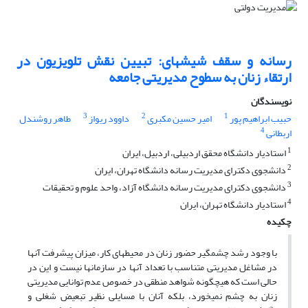
رسانه و سقف شیشه‎ای: تبیین نقش تلویزیون در
ارتقاء زنان به سطوح مدیریتی جامعه
نویسندگان
3
2
1
حبیب ابراهیم پور
امیر حسین مکبری
داوود ریواز
طاهر روشندل
4
اربطانی
1
استادیار دانشگاه محقق اردبیلی، اردبیل، ایران
2
دانشجوی دکترای مدیریت رسانه دانشگاه تهران، ایران
3
دانشجوی دکترای مدیریت رسانه دانشگاه آزاد، واحد علوم و تحقیقات
4
استادیار دانشگاه تهران، ایران
چکیده
با وجود رشد چشمگیر حضور زنان در محیط‎های کار، میزان پیشرفت آن‎ها
در مشاغل مدیریتی متناسب با تعداد آن‎ها در سازمان‎ها نیست و این در
حالی است که هیچ‎گونه شواهد منطقی در خصوص عدم توانایی مدیریتی
زنان به چشم نمی‎خورد، بلکه آنان با مسایلی نظیر تبعیض شغلی و