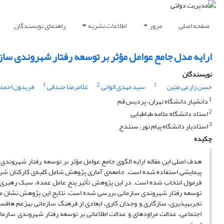
صفحه اصلی
مرور
اطلاعات نشریه
راهنمای نویسندگان
ارایه مدل جامع عوامل مؤثر بر توسعه رفتار شهروندی سازمانی مطالعه‎‎ی موردی‎: کارکنان ش
نویسندگان
1
2
1
حسن زارعی متین
سید مهدی الوانی
غلامرضا جندقی
فریدون احمد
1
دانشیار دانشگاه تهران، پردیس قم
2
استاد دانشگاه علامه طباطبایی
3
استادیار دانشگاه پیام نور، سنندج
چکیده
هدف اصلی این مقاله ارایه الگوی جامع عوامل مؤثر بر توسعه رفتار شهرون
تجربه‎پذیری، ساز
اجتماعی، عدالت مراوده‎ای و عدالت اطلاعاتی بر توسعه رفتا