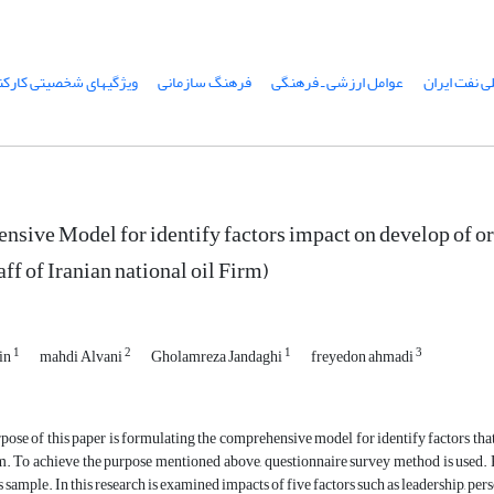
 نفت ایران
عوامل ارزشی ـ فرهنگی
فرهنگ سازمانی
ویژگی‎های شخصیتی کارکنان
sive Model for identify factors impact on develop of or
aff of Iranian national oil Firm)
1
2
1
3
tin
mahdi Alvani
Gholamreza Jandaghi
freyedon ahmadi
ose of this paper is formulating the comprehensive model for identify factors that
. To achieve the purpose mentioned above, questionnaire survey method is used. Pa
as sample. In this research is examined impacts of five factors such as leadership, pe