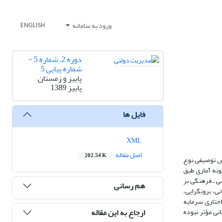
ورود به سامانه
ENGLISH
دوره 2، شماره 5 -
شماره پیاپی 5
پاییز و زمستان
پاییز 1389
فایل ها
XML
اصل مقاله
202.54 K
ش توصیفی نوع
 کارکنان شرکت ملی نفت ایران در سطح ستادی به تعداد 2500 نفر است و تعداد 100 نفر به‎عنوان نمونه آماری طبق
 و عوامل ارزشی ـ فرهنگی بر
هم رسانی
تی کارکنان از جمله ثبات هیجانی، برونگرایی،
باطی و ساختاری سرمایه
ارجاع به این مقاله
مانی مؤثر نبوده