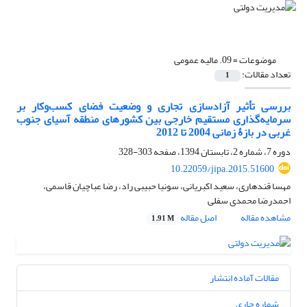
موضوعات =
09. مالیه عمومی
تعداد مقالات:
1
بررسی تأثیر آزادسازی تجاری و وضعیت فضای کسب‌و‌کار بر
سرمایه‌گذاری مستقیم خارجی بین کشورهای منطقه آسیای جنوب
غربی در بازۀ زمانی 2004 تا 2012
دوره 7، شماره 2، تابستان 1394، صفحه
303-328
10.22059/jipa.2015.51600
مهسا قندهاری، سعید اکبریانی، سونیا حبیبی راد، رضا عباچیان قاسمی،
احمدرضا محمدی سفلی
مشاهده مقاله
اصل مقاله
1.91 M
مقالات آماده انتشار
شماره جاری