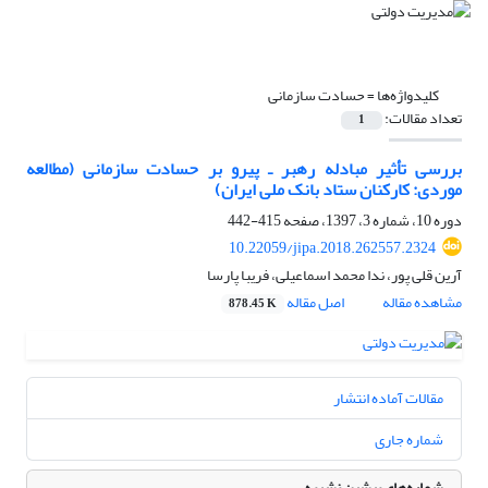
کلیدواژه‌ها =
حسادت سازمانی
تعداد مقالات:
1
بررسی تأثیر مبادله رهبر ـ پیرو بر حسادت سازمانی (مطالعه
موردی: کارکنان ستاد بانک ملی ایران)
دوره 10، شماره 3، 1397، صفحه
415-442
10.22059/jipa.2018.262557.2324
آرین قلی پور، ندا محمد اسماعیلی، فریبا پارسا
مشاهده مقاله
اصل مقاله
878.45 K
مقالات آماده انتشار
شماره جاری
شماره‌های پیشین نشریه