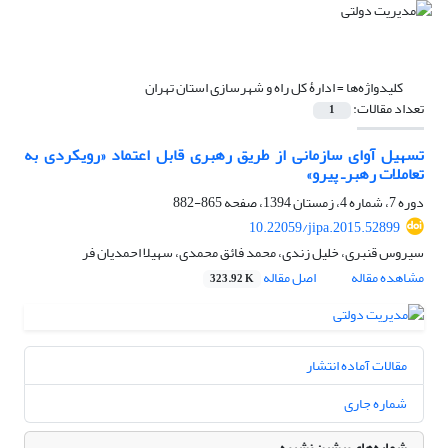
کلیدواژه‌ها =
ادارۀ کل راه و شهرسازی استان تهران
تعداد مقالات:
1
تسهیل آوای سازمانی از طریق رهبری قابل اعتماد «رویکردی به
تعاملات رهبرـ پیرو»
دوره 7، شماره 4، زمستان 1394، صفحه
865-882
10.22059/jipa.2015.52899
سیروس قنبری، خلیل زندی، محمد فائق محمدی، سهیلا احمدیان فر
مشاهده مقاله
اصل مقاله
323.92 K
مقالات آماده انتشار
شماره جاری
شماره‌های پیشین نشریه