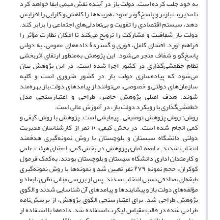
به خود جلب کرده است. دولت باز در آینده نقش مهمی ایفا خواهد کرد
تا مدیریت بازتر و پاسخ‌گوتر شود، هزینه‌ها را کاهش و کارایی را افزایش
دهد، سیستم اقتصادی را تقویت و بی‌تعادلی‌های اجتماعی را برابر کند.
دولت باز شفافیت و مشارکت را ترویج می‌کند تا امکان نظارت مؤثر را
فراهم آورد. افشای کامل، فوری و گستردۀ داده‌های عمومی، به دولتی
پاسخ‌گو و شفاف منجر می‌شود. این پژوهش به‌منظور ارتقای اثربخشی
نظام خط‌مشی‌گذاری در کشور اجرا شده است. در این پژوهش بیان
می‌شود که پیاده‌سازی دولت باز در کشور ضروری است و کلیه
سازمان‌های دولتی و خصوصی، می‌توانند از پیامدهای دولت باز بهره‌مند
شوند. هدف اصلی پژوهش حاضر، طراحی و اعتبارسنجی مدل
خط‌مشی‌گذاری با رویکرد دولت باز، در آموزش عالی است.
روش: روش پژوهش توصیفی ـ پیمایشی است. پژوهش با روش کیفی و
کمی انجام شده است. در بخش کیفی، ۱۰ نفر از کارشناسان مدیریت
دولتی دانشگاه سیستان و بلوچستان با روش نمونه‌گیری هدفمند
انتخاب شدند. جامعه آماری پژوهش در بخش کمی، اعضای هیئت علمی
و کارمندان اداری دانشگاه سیستان و بلوچستان بودند. به‌کمک فرمول
کوکران، حجم نمونه ۲۷۹ نفر تعیین شد و نمونه‌ها با روش نمونه‌گیری
طبقه‌ای تصادفی نسبی انتخاب شدند. پس از بررسی مبانی نظری، ابعاد و
مؤلفه‌های دولت باز و پیشایندها و پیامدهای آن شناسایی شدند و الگوی
پژوهش طراحی شد. برای اعتبارسنجی الگوی پژوهش، از پرسش‌نامه
طراحی شده در قالب مقیاس لیکرت استفاده شد. داده‌ها با استفاده از