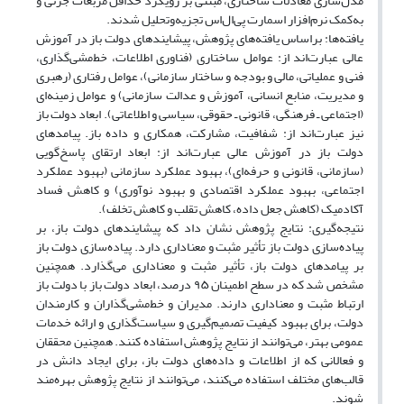
مدل‌سازی معادلات ساختاری، مبتنی بر رویکرد حداقل مربعات جزئی و
به‌کمک نرم‌افزار اسمارت پی‌ال‌اس تجزیه‌وتحلیل شدند.
یافته‌ها: براساس یافته‌های پژوهش، پیشایندهای دولت باز در آموزش
عالی عبارت‌اند از: عوامل ساختاری (فناوری اطلاعات، خط‌مشی‌گذاری،
فنی و عملیاتی، مالی و بودجه و ساختار سازمانی)، عوامل رفتاری (رهبری
و مدیریت، منابع انسانی، آموزش و عدالت سازمانی) و عوامل زمینه‌ای
(اجتماعی ـ فرهنگی، قانونی ـ حقوقی، سیاسی و اطلاعاتی). ابعاد دولت باز
نیز عبارت‌اند از: شفافیت، مشارکت، همکاری و داده باز. پیامدهای
دولت باز در آموزش عالی عبارت‌اند از: ابعاد ارتقای پاسخ‌گویی
(سازمانی، قانونی و حرفه‌ای)، بهبود عملکرد سازمانی (بهبود عملکرد
اجتماعی، بهبود عملکرد اقتصادی و بهبود نوآوری) و کاهش فساد
آکادمیک (کاهش جعل داده، کاهش تقلب و کاهش تخلف).
نتیجه‌گیری: نتایج پژوهش نشان داد که پیشایندهای دولت باز، بر
پیاده‌سازی دولت باز تأثیر مثبت و معناداری دارد. پیاده‌سازی دولت باز
بر پیامدهای دولت باز، تأثیر مثبت و معناداری می‌گذارد. همچنین
مشخص شد که در سطح اطمینان ۹۵ درصد، ابعاد دولت باز با دولت باز
ارتباط مثبت و معناداری دارند. مدیران و خط‌مشی‌گذاران و کارمندان
دولت، برای بهبود کیفیت تصمیم‌گیری و سیاست‌گذاری و ارائه خدمات
عمومی بهتر، می‌توانند از نتایج پژوهش استفاده کنند. همچنین محققان
و فعالانی که از اطلاعات و داده‌های دولت باز، برای ایجاد دانش در
قالب‌های مختلف استفاده می‌کنند، می‌توانند از نتایج پژوهش بهره‌مند
شوند.