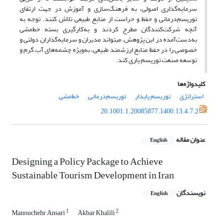
سرمایه‌گذاری اصولی، به فرهنگ‌سازی و آموزش در جهت ارتقای
توریسم‌درمانی و حفظ و حراست از منابع طبیعی تلاش کنند. توجه به
آنچه شرکت‌کنندگان مطرح کردند و به‌کارگیری بسته خط‌مشی
به‌دست‌آمده در این پژوهش، می‏تواند مدیران و سرمایه‌گذاران دولتی و
خصوصی را در حفظ منابع ارزشمند طبیعی، به‌ویژه چشمه‌های آب گرم و
توسعه صنعت توریسم یاری کند.
کلیدواژه‌ها
استراتژی‌
توریسم پایدار
توریسم‌درمانی
خط‌مشی
20.1001.1.20085877.1400.13.4.7.2
عنوان مقاله
English
Designing a Policy Package to Achieve
Sustainable Tourism Development in Iran
نویسندگان
English
1
2
Manouchehr Ansari
Akbar Khalili