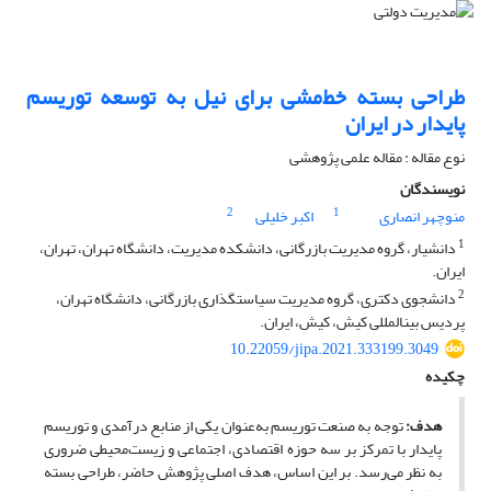
طراحی بسته خط‌مشی برای نیل به توسعه توریسم
پایدار در ایران
نوع مقاله : مقاله علمی پژوهشی
نویسندگان
2
1
منوچهر انصاری
اکبر خلیلی
1
دانشیار، گروه مدیریت بازرگانی، دانشکده مدیریت، دانشگاه تهران، تهران،
ایران.
2
دانشجوی دکتری، گروه مدیریت سیاست‏گذاری بازرگانی، دانشگاه تهران،
پردیس بین‏المللی کیش، کیش، ایران.
10.22059/jipa.2021.333199.3049
چکیده
هدف:
توجه به صنعت توریسم به‌عنوان یکی از منابع درآمدی و توریسم
پایدار با تمرکز بر سه حوزه اقتصادی، اجتماعی و زیست‌محیطی ضروری
به نظر می‌رسد. بر این اساس، هدف اصلی پژوهش حاضر، طراحی بسته