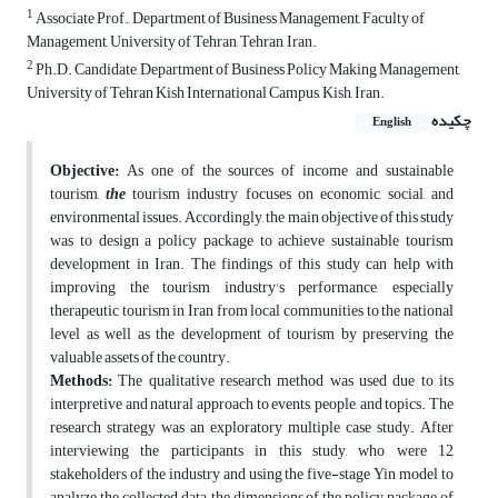
1
Associate Prof., Department of Business Management, Faculty of
Management, University of Tehran, Tehran, Iran.
2
Ph.D. Candidate, Department of Business Policy Making Management,
University of Tehran Kish International Campus, Kish, Iran.
چکیده
English
Objective:
As one of the sources of income and sustainable
tourism,
the
tourism industry focuses on economic, social, and
environmental issues. Accordingly, the main objective of this study
was to design a policy package to achieve sustainable tourism
development in Iran. The findings of this study can help with
improving the tourism industry's performance, especially
therapeutic tourism in Iran from local communities to the national
level as well as the development of tourism by preserving the
valuable assets of the country.
Methods:
The qualitative research method was used due to its
interpretive and natural approach to events, people, and topics. The
research strategy was an exploratory multiple case study. After
interviewing the participants in this study, who were 12
stakeholders of the industry and using the five-stage Yin model to
analyze the collected data, the dimensions of the policy package of