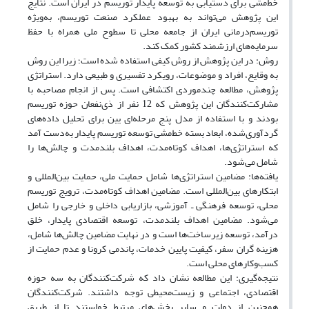
خط‌مشی برای دستیابی به توسعه پایدار توریسم در ایران است. نتایج
این پژوهش می‌تواند به بهبود عملکرد صنعت توریسم، به‌ویژه
توریسم‌درمانی ایران از جامعه محلی تا سطوح ملی همراه با حفظ
سرمایه‌های ارزشمند کشور کمک کند.
روش: در این پژوهش از روش کیفی استفاده شده است؛ زیرا این روش
به وقایع، افراد و موضوعات، رویکرد تفسیری و طبیعی دارد. استراتژی
پژوهش، مطالعه چندموردی اکتشافی است. پس از انجام مصاحبه با
مشارکت‌کنندگان این پژوهش که 12 نفر از ذی‌نفعان حوزه توریسم
بودند و با استفاده از مدل پنج مرحله‌ای یین برای تحلیل داده‌های
گردآوری‌شده، ابعاد بسته خط‌مشی توسعه توریسم پایدار به‌دست آمد
که استراتژی‌ها، اهداف کوتاه‌مدت، اهداف بلندمدت و چالش‌ها را
شامل می‌شود.
یافته‌ها: مضامین استراتژی‌ها شامل حمایت ملی، حمایت بین‌المللی و
ابتکارهای بین‌المللی است. مضامین اهداف کوتاه‌مدت، ترویج توریسم
محلی، توسعه فرهنگی ـ آموزشی، بازاریابی داخلی و خارجی را شامل
می‌شود. مضامین اهداف بلندمدت، توسعه اقتصادی پایدار، خلق
درآمد، توسعه زیرساخت‌ها است و در نهایت مضامین چالش‌ها شامل،
هزینه گران سفر، کیفیت پایین خدمات، پاندمی کرونا و عدم حمایت از
کسب‌وکارهای محلی است.
نتیجه‌گیری: این مطالعه نشان داد که شرکت‌کنندگان به سه حوزه
اقتصادی، اجتماعی و زیست‌محیطی توجه داشتند. شرکت‌کنندگان
همچنین از دولت و سایر بخش‌های مرتبط خواستند تا از طریق