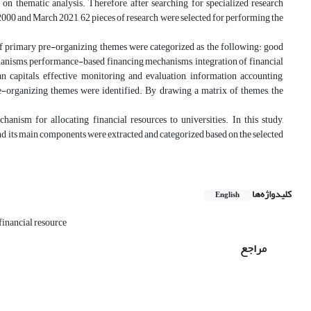
on thematic analysis. Therefore, after searching for specialized research
2000 and March 2021, 62 pieces of research were selected for performing the
of primary pre-organizing themes were categorized as the following: good
chanisms, performance-based financing mechanisms, integration of financial
n capitals, effective monitoring and evaluation, information accounting,
re-organizing themes were identified. By drawing a matrix of themes, the
ism for allocating financial resources to universities. In this study,
d its main components were extracted and categorized based on the selected
کلیدواژه‌ها
English
financial resource
مراجع