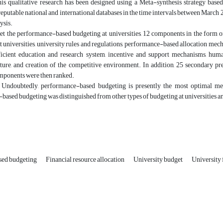
s qualitative research has been designed using a Meta-synthesis strategy based 
eputable national and international databases in the time intervals between March 
ysis.
et the performance-based budgeting at universities, 12 components in the form 
 universities, university rules and regulations, performance-based allocation me
fficient education and research system, incentive and support mechanisms, huma
ture, and creation of the competitive environment. In addition, 25 secondary p
omponents were then ranked.
Undoubtedly, performance-based budgeting is presently the most optimal mechan
ased budgeting was distinguished from other types of budgeting at universities an
sed budgeting
Financial resource allocation
University budget
University 