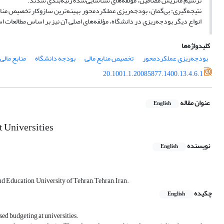
ترسیم ماتریس مضامین، مؤلفه‌های شناسایی‌شده رتبه‌بندی شدند.
نتیجه‌گیری: بی‌گمان، بودجه‌ریزی عملکردمحور بهینه‌ترین سازوکار تخصیص من
انواع دیگر بودجه‌ریزی در دانشگاه، مؤلفه‌های اصلی آن نیز بر اساس مطالعات 
کلیدواژه‌ها
بودجه‌ریزی عملکردمحور
تخصیص منابع مالی
بودجه دانشگاه
منابع مالی
20.1001.1.20085877.1400.13.4.6.1
عنوان مقاله
English
 Universities
نویسنده
English
 Education, University of Tehran, Tehran, Iran.
چکیده
English
ed budgeting at universities.