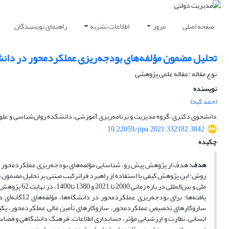
صفحه اصلی
مرور
اطلاعات نشریه
راهنمای نویسندگان
تحلیل مضمون مؤلفه‌های بودجه‌ریزی عملکردمحور در دانش
نوع مقاله : مقاله علمی پژوهشی
نویسنده
احمد کیخا
دانشجوی دکتری، گروه مدیریت و برنامه‌ریزی آموزشی، دانشکده روان‌شناسی و علوم‌ت
10.22059/jipa.2021.332182.3042
چکیده
هدف:
هدف از پژوهش پیش ‌رو، شناسایی مؤلفه‌های بودجه‌ریزی عملکردمحور د
روش: این پژوهش کیفی با استفاده از راهبرد فراترکیب مبتنی بر تحلیل مضمو
ملی و بین‌المللی در بازه زمانی 2000 تا 2021 و 1380 تا1400، در نهایت 62 پژوهش برای تحلیل مضمون انتخاب و از اطلاعات آن‌ها استفاده شد.
یافته‌ها: برا
سازوکارهای تخصیص عملکردمحور، سازوکارهای تأمین مالی عملکردمحور، یکپار