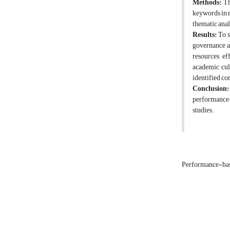
Methods:
Thi
keywords in r
thematic anal
Results:
To s
governance at
resources, e
academic cul
identified c
Conclusion:
performance-b
studies.
Performance-ba