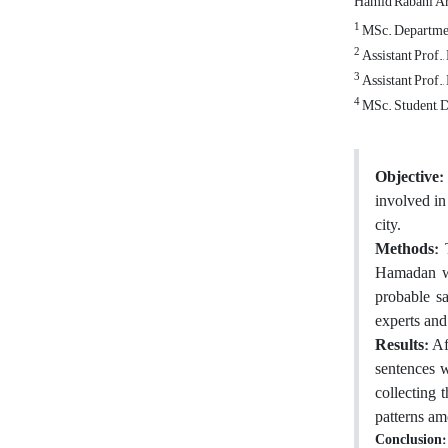
Hamid Rabani A
1
MSc. Department
2
Assistant Prof.
3
Assistant Prof.
4
MSc. Student, D
Objective:
involved in
city.
Methods:
T
Hamadan wh
probable s
experts and 
Results:
Aft
sentences w
collecting 
patterns am
Conclusion: