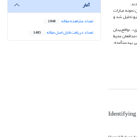
آمار
تخاب شدند. بعد از نظرسنجی از خبرگان، در نهایت تعداد 42 عبارت به‌عنوان نمونه عبارات
ط نرم‌افزار اس‌پی‌اس‌اس نسخه 25 با روش تحلیل عاملی کیو تحلیل شد و
تعداد مشاهده مقاله
1,940
یت واحد شهری»، «واقع‌بینان
تعداد دریافت فایل اصل مقاله
1,485
«مدافعان محیط‌
زیست»، نام‌گذاری شدند و اهمیت و اولویت‌بندی موارد شناسایی‌شده، بر اساس الگوهای ذهنی به‎دست‎آمده انجام شد. در پایان، با توجه به تفسیر الگوهای ذهنی به‎دست‎آمده،
Identifying