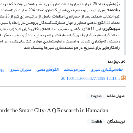
پژوهش تعداد 25 نفر از مدیران و متخصصان شهریِ شهر همدان بودند که در تصمیم‌گیری‌های کلان‌شهر دارای نفوذ بالایی بوده و به شیوه نمونه‌گیری هدفمند انتخاب شدند.
یافته‌ها:
تعداد 11 الگوی ذهنی متمایز را میان مشارکت‌کنندگان پژوهش در رابطه با شهر هوشمند شناسایی کرد که 32/77 درصد از واریانس کل را تبیین می‌کند.
نتیجه‌گیری:
عدالت‌گرا»، «فرهنگیان قانون‌گرا»، «طرفدار راهبردهای بالندگی»، «توسعه‌گرایا
راهکارهایی برای تسریع در هوشمندسازی شهرها پیشنهاد شد
کلیدواژه‌ها
خط‌مشی‌گذاری شهری
شهر هوشمند
الگوهای ذهنی
مدیران شهری
روش
20.1001.1.20085877.1399.12.3.6.2
عنوان مقاله
English
wards the Smart City: A Q Research in Hamadan
نویسندگان
English