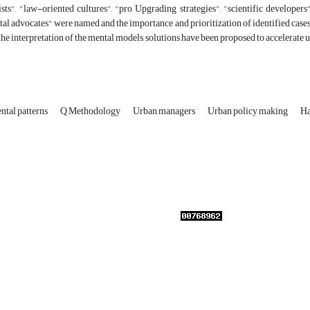
ists", "law-oriented cultures", "pro Upgrading strategies", "scientific developers
l advocates" were named and the importance and prioritization of identified cases o
the interpretation of the mental models, solutions have been proposed to accelerate 
ntal patterns
Q Methodology
Urban managers
Urban policy making
H