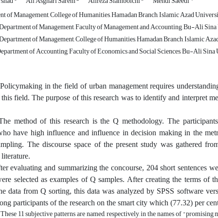
rshad
Ali Asghari Sarem
Alireza Slambolchi
Mehdi Saeedi
 of Management, College of Humanities, Hamadan Branch, Islamic Azad Universit
, Department of Management, Faculty of Management and Accounting, Bu-Ali Sina 
, Department of Management, College of Humanities, Hamadan Branch, Islamic Azad
epartment of Accounting, Faculty of Economics and Social Sciences, Bu-Ali Sina U
Policymaking in the field of urban management requires understanding
 this field. The purpose of this research was to identify and interpre
he method of this research is the Q methodology. The participants
o have high influence and influence in decision making in the metr
ampling. The discourse space of the present study was gathered fro
literature.
er evaluating and summarizing the concourse, 204 short sentences were
ere selected as examples of Q samples. After creating the terms of 
the data from Q sorting, this data was analyzed by SPSS software vers
ong participants of the research on the smart city which (77.32) per ce
These 11 subjective patterns are named, respectively, in the names of "promising m