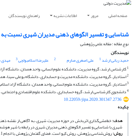
صفحه اصلی
مرور
اطلاعات نشریه
راهنمای نویسندگان
شناسایی و تفسیر الگوهای ذهنی مدیران شهری نسبت به ش
نوع مقاله : مقاله علمی پژوهشی
نویسندگان
3
2
1
حمید ربانی ارشد
علی اصغری صارم
علیرضا اسلامبولچی
مهدی 
1
کارشناس ارشد، گروه مدیریت، دانشکده علوم انسانی، واحد همدان، دانشگاه آزاد 
2
استادیار، گروه مدیریت، دانشکده مدیریت و حسابداری، دانشگاه بوعلی سینا، همدا
3
استادیار، گروه مدیریت، دانشکده علوم انسانی، واحد همدان، دانشگاه آزاد اسلامی
4
دانشجوی کارشناسی ارشد، گروه حسابداری، دانشکده علوم اقتصادی و اجتماعی، دا
10.22059/jipa.2020.301347.2736
چکیده
هدف:
خط‌مشی‌گذاری اثربخش در حوزه مدیریت شهری، به آگاهی از نقشه ذهنی 
شهری با شناسایی و تفسیر الگوهای ذهنی مدیران شهری در رابطه با شهر هوشم
روش: