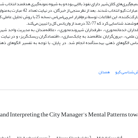
پس از ارزیابی و جمع‌بندی فضای گفتمان، تعداد 204 عبارت کوتاه مانند عبارات کیو ان
کیو انتخاب شدند. بعد از جمع‌آوری اطلاعات حاصل از مرتب‌سازی کیو از 25 مشارکت‌کننده، این اطلاعات توس
این 11 الگوی ذهنی، به‌ترتیب با نام‌های «کلان‌نگران امیدوار»، «طرفداران خدمات‎محوری»، «طرفداران شهروند‌محوری»، «علاقه‌مندان به مدیر
ن علمی»، «برون‌گرایان علاقه‌مند به چابک‌سازی»، «اقتصادگران ریسک‌گریز» و در نهایت 
‌شناسی کیو
همدان
 and Interpreting the City Manager's Mental Patterns to
1
2
3
4