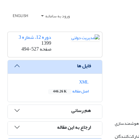
ورود به سامانه
ENGLISH
دوره 12، شماره 3
1399
صفحه
494-527
فایل ها
XML
اصل مقاله
446.26 K
هم رسانی
ع هوشمندسازیِ
ارجاع به این مقاله
ردآوری شد. مشارکت‌کنندگان