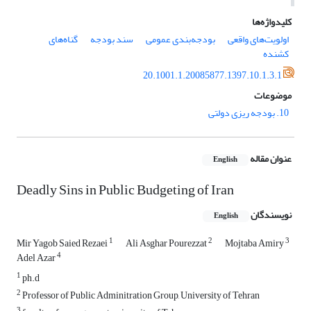
کلیدواژه‌ها
اولویت‌‌های واقعی
بودجه‌‌بندی عمومی
سند بودجه
گناه‌‌های
کشنده
20.1001.1.20085877.1397.10.1.3.1
موضوعات
10. بودجه ریزی دولتی
عنوان مقاله
English
Deadly Sins in Public Budgeting of Iran
نویسندگان
English
1
2
3
Mir Yagob Saied Rezaei
Ali Asghar Pourezzat
Mojtaba Amiry
4
Adel Azar
1
ph.d
2
Professor of Public Adminitration Group, University of Tehran
3