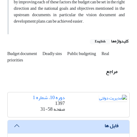
by improving each of these factors, the budget can be set in the right
direction and the national goals and objectives mentioned in the
upstream documents, in particular the vision document and
development plans, can be achieved easier.
کلیدواژه‌ها
English
Budget document
Deadly sins
Public budgeting
Real
priorities
مراجع
دوره 10، شماره 1
1397
صفحه
31-58
فایل ها