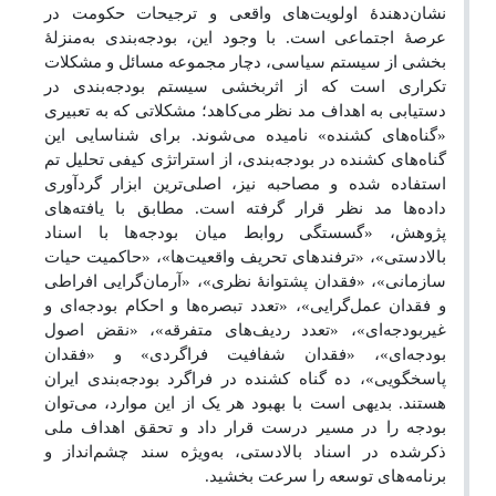
نشان‌‌دهندۀ اولویت‌‌های واقعی و ترجیحات حکومت در
عرصۀ اجتماعی است. با وجود این، بودجه‌‌بندی به‌‌منزلۀ
بخشی از سیستم سیاسی، دچار مجموعه مسائل و مشکلات
تکراری است که از اثربخشی سیستم بودجه‌‌بندی در
دستیابی به اهداف مد نظر می‌‌کاهد؛ مشکلاتی که به تعبیری
«گناه‌‌های کشنده» نامیده می‌‌شوند. برای شناسایی این
گناه‌‌های کشنده در بودجه‌‌بندی، از استراتژی کیفی تحلیل تم
استفاده شده و مصاحبه نیز، اصلی‌‌ترین ابزار گردآوری
داده‌‌ها مد نظر قرار گرفته است. مطابق با یافته‌‌های
پژوهش، «گسستگی روابط میان بودجه‌‌ها با اسناد
بالادستی»، «ترفندهای تحریف واقعیت‌‌ها»، «حاکمیت حیات
سازمانی»، «فقدان پشتوانۀ نظری»، «آرمان‌‌گرایی افراطی
و فقدان عمل‌‌گرایی»، «تعدد تبصره‌‌ها و احکام بودجه‌‌ای و
غیربودجه‌ای»، «تعدد ردیف‌های متفرقه»، «نقض اصول
بودجه‌‌ای»، «فقدان شفافیت فراگردی» و «فقدان
پاسخگویی»، ده گناه کشنده در فراگرد بودجه‌‌بندی ایران
هستند. بدیهی است با بهبود هر یک از این موارد، می‌‌توان
بودجه را در مسیر درست قرار داد و تحقق اهداف ملی
ذکرشده در اسناد بالادستی، به‌‌ویژه سند چشم‌‌انداز و
برنامه‌‌های توسعه را سرعت بخشید.