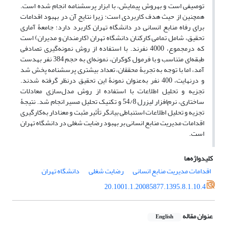
توصیفی است و به­روش پیمایش، با ابزار پرسشنامه انجام شده است.
همچنین از حیث هدف کاربردی است؛ زیرا نتایج آن در بهبود اقدامات
برای رفاه منابع انسانی در دانشگاه تهران کاربرد دارد؛ جامعۀ آماری
تحقیق، شامل تمامی کارکنان دانشگاه تهران (کارمندان و مدیران) است
که درمجموع، 4000 نفرند. با استفاده از روش نمونه‌گیری تصادفی
طبقه‌ای متناسب و با فرمول کوکران، نمونه‌ای به حجم 384 نفر به­دست
آمد، اما با توجه به تجربۀ محققان، تعداد بیشتری پرسشنامه پخش شد
و درنهایت، 400 نفر به‌عنوان نمونۀ این تحقیق درنظر گرفته شدند.
تجزیه و تحلیل اطلاعات با استفاده از روش مدل‌سازی معادلات
ساختاری، نرم‌افزار لیزرل 54/8 و تکنیک تحلیل مسیر انجام شد. نتیجۀ
تجزیه و تحلیل اطلاعات استنباطی بیانگر تأثیر مثبت و معنادار به‌کارگیری
اقدامات مدیریت منابع انسانی بر بهبود رضایت شغلی در دانشگاه تهران
است.
کلیدواژه‌ها
اقدامات مدیریت منابع انسانی
رضایت شغلی
دانشگاه تهران
20.1001.1.20085877.1395.8.1.10.4
عنوان مقاله
English