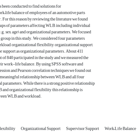
s been conducted to find solutions for
rk–life balance of employees of an automotive parts
 For this reason by reviewing the literature we found
ups of parameters affecting WLB, including individual
.g. sex, age) and organizational parameters. We focused
 group in this study. We considered four parameters
kload, organizational flexibility, organizational support,
r support as organizational parameters. About 411
 of 840 participated in the study and we measured the
eir work-life balance. By using SPSS software and
ession and Pearson correlation techniques we found out
 a meaningful relationship between WLB and all four
l parameters. While there is a strong positive relationship
nd organizational flexibility, this relationship is
tween WLB and workload.
lexibility
Organizational Support
Supervisor Support
Work–Life Balance