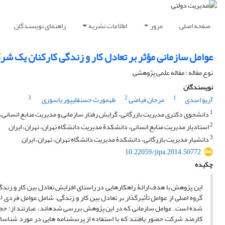
صفحه اصلی
مرور
اطلاعات نشریه
راهنمای نویسندگان
عوامل سازمانی مؤثر بر تعادل کار و زندگی کارکنان یک ش
نوع مقاله : مقاله علمی پژوهشی
نویسندگان
3
2
1
آریو اسدی
مرجان فیاضی
طهمورث حسنقلی‎پور یاسوری
1
دانشجوی دکتری مدیریت بازرگانی، گرایش رفتار سازمانی و مدیریت منابع انسانی، 
2
استادیار مدیریت منابع انسانی، دانشکدۀ مدیریت دانشگاه تهران، تهران، ایران
3
دانشیار مدیریت بازرگانی، دانشکدۀ مدیریت دانشگاه تهران، تهران، ایران
10.22059/jipa.2014.50772
چکیده
این پژوهش با هدف ارائۀ راهکارهایی در راستای افزایش تعادل بین کار و زند
گروه اصلی از عوامل تأثیرگذار بر تعادل بین کار و زندگی، شامل عوامل فرد
کارمند شرکت حضور یافتند که با استفاده از پرسشنامه ­هایی در مورد شناسای