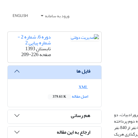
ورود به سامانه
ENGLISH
دوره 6، شماره 2 -
شماره پیاپی 2
تابستان 1393
صفحه
209-226
فایل ها
XML
اصل مقاله
379.61 K
ور ادبیات، دو
هم رسانی
ه دوم پرداخته
شده است. عوامل سازمانی که در این پژوهش بررسی شده‎اند، عبارتند از: حجم کار، انعطاف­پذیری سازمان، حمایت سازمانی و حمایت سرپرست. در اجرای پژوهش 411 نفر از 840 نفر
ارجاع به این مقاله
ثیرگذاری هریک