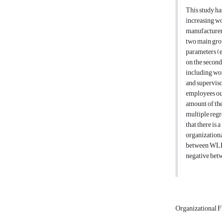
This study ha
increasing wo
manufacturer.
two main gro
parameters (e
on the second
including wor
and superviso
employees out
amount of th
multiple regr
that there is
organizationa
between WLB a
negative be
Organizational F