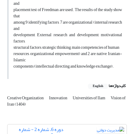
and
placement test of Freedman are used. The results of the study show
that
among 9 identifying factors, 7 are organizational (internal research
and
development, External research and development, motivational
factors,
structural factors, strategic thinking, main competencies of human
resources, organizational empowerment) and 2 are native, Iranian-
Islamic
components (intellectual directing and knowledge exchange).
کلیدواژه‌ها
English
Creative Organization
Innovation
Universities of Ilam
Vision of
Iran (1404)
دوره 6، شماره 2 - شماره