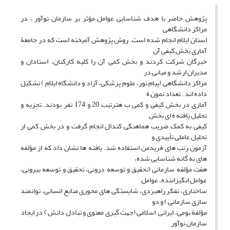
پژوهش حاضر با هدف شناسایی عوامل مؤثر بر سازمان نوآور ، در
مراکز دانشگاهی
استان ایلام انجام شده است. روش پژوهش آمیخته است که در جامعة
آماری بخش کیفی آن
خبرگان شرکت کردند و بخش کمی آن را کلیه کارکنان، استادان و
مدیران ارشد و میانی در
مراکز دانشگاهی (پیام نور، علوم پزشکی، آزاد و دانشگاه ایلام ) تشکیل
داده اند . تعداد نمون ة
آماری در بخش کیفی و کمی ب هترتیب 20 و 174 نفر بودند. تجزیه و
تحلیل یافته ه ای بخش
کیفی به کمک ضریب هماهنگی کندال انجام گرفت و در بخش کمی از
تحلیل عاملی تأییدی و
آزمون رتب های فریدمن استفاده شد. یافته ها نشان داد که از مؤلفه
های نه گانه شناسایی شده،
هفت مؤلفه سازمانی (تحقیق و توسعه درونی، تحقیق و توسعه بیرونی،
عوامل انگیزاننده، عوامل
ساختاری، تفکر راهبردی، شایستگی های محوری منابع انسانی، توانمند
سازی سازمانی ) و دو
مؤلفة بومی، ایرانی اسلامی (جهت گیری معنوی و تبادل دانش ) در ایجاد
سازمان نوآور