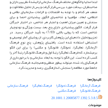
ابتدا مدل‎ها و الگوهای مختلف فرهنگ سازمانیِ ارائه‎شدۀ نظریه‎پردازان و
صاحب‎نظران، به‎دقت مورد بررسی قرار گرفت و پس از تحلیل نقاط قوت و
ضعف هر کدام و با توجه به اقتضائات و الزامات سازمان‎های نظامی و
انتظامی، ابعاد، مؤلفه‎ها و شاخص‎های الگوی پیشنهادی احصا و برای
سنجش و تعیین میزان اهمیت و اعتبار هر شاخص، در اختیار خبرگان
قرار گرفت. الگوی پیشنهادی دارای پنج بعد، بیست ویژگی و نودوچهار
شاخص است که با روایی بالایی (7/93) به تأیید خبرگان رسید. در
تجزیه‎وتحلیل داده‎های این پژوهش کاربردی، از روش‎های آمار توصیفی و
استنباطی استفاده شده است. یافته‎های پژوهش، پنج نوع فرهنگ
(آرمان‎گرا، تعالی‎گرا، تحول‎گرا، قانون‎گرا و مکتبی) را برای این الگو
برمی‎شمارد که فرهنگ تعالی‎گرا رتبۀ اول و فرهنگ قانون‎گرا رتبۀ آخر را
کسب کرده است. این الگو با توجه به ابعاد سازمانی و با برخورداری از
فرهنگ‎های یاد شده، می‎تواند به‎طور منطقی و همه‎جانبه، فرهنگ سازمانی
جامعۀ مورد مطالعه را سنجش، اندازه‎گیری، رصد و مدیریت کرد.
کلیدواژه‌ها
فرهنگ آرمان‎گرا
فرهنگ تحول‎گرا
فرهنگ تعالی‎گرا
فرهنگ سازمانی
فرهنگ قانون‎گرا
فرهنگ مکتبی
20.1001.1.20085877.1392.5.3.8.5
موضوعات