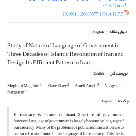
فرابوروکراتیک
20.1001.1.20085877.1391.4.12.7.5
عنوان مقاله
English
Study of Nature of Language of Government in
Three Decades of Islamic Revolution of Iran and
Design Its Efficient Pattern in Iran
نویسندگان
English
1
2
3
Moghimi Moghimi
Ziaee Ziaee
Ameli Ameli
Nargesian
4
Nargesian
چکیده
English
Bureaucracy is became dominant Structure of government,
however, language of government is largely became by language of
bureaucracy. Many of the problems of public administration are to
be traced to, and found in, the language of bureaucracy. This thesis