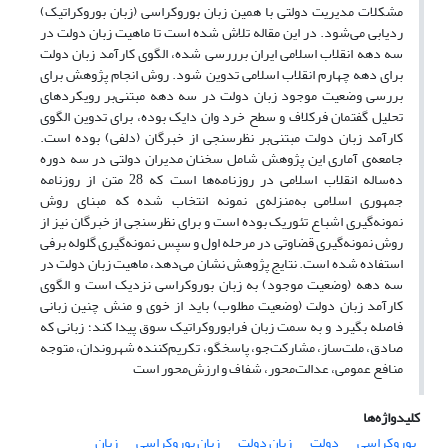
مشکلات مدیریت دولتی با همین زبان بوروکراسی (زبان بوروکراتیک)
ردیابی می‌شود. در این مقاله تلاش شده است تا ماهیت زبان دولت در
سه دهه انقلاب اسلامی ایران برررسی شده، الگوی کارآمد زبان دولت
برای دهه چهارم انقلاب اسلامی تدوین شود. روش انجام پژوهش برای‌
بررسی وضعیت موجود زبان دولت در سه دهه مبتنی‌بر رویکردهای
تحلیل گفتمان فرکلاف و سطح خرد وان دایک بوده،‌ برای تدوین الگوی
کارآمد زبان دولت مبتنی‌بر نظرسنجی از خبرگان (دلفی) بوده است.
جامعه‌ی آماری این پژوهش شامل سخنان مدیران دولتی در سه دوره
ده‌ساله انقلاب اسلامی در روزنامه‌ها است که 28 متن از روزنامه
جمهوری اسلامی به‌منزله‌ی نمونه انتخاب شده که مبنای روش
نمونه‌گیری اشباع تئوریک بوده است و برای نظرسنجی از خبرگان نیز از
روش نمونه‌گیری قضاوتی در مرحله اول و سپس نمونه‌گیری گلوله برفی
استفاده شده است. نتایج پژوهش نشان می‌دهد، ماهیت زبان دولت در
سه دهه (وضعیت موجود) به زبان بوروکراسی نزدیک است و الگوی
کارآمد زبان دولت (وضعیت مطلوب) باید از خوی و منش چنین زبانی
فاصله بگیرد و به سمت زبان فرابوروکراتیک سوق پیدا کند؛ زبانی که
صادق، ملت‌ساز، مشارکت‌جو، پاسخگو، تکریم‌کننده شهروندان، متوجه
منافع عمومی، عدالت‌محور، شفاف و ارزش‌محور است
کلیدواژه‌ها
بوروکراسی
دولت
زبان دولت
زبان بوروکراسی
زبان