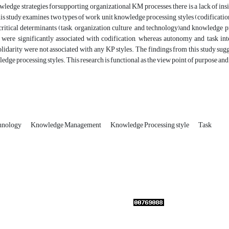
wledge strategies forsupporting organizational KM processes, there is a lack of in
his study examines two types of work unit knowledge processing styles (codification 
ritical determinants (task, organization culture ,and technology)and knowledge p
 were significantly associated with codification, whereas autonomy and task inte
olidarity were not associated with any KP styles. The findings from this study sug
ledge processing styles. This research is functional as the view point of purpose and
chnology
Knowledge Management
Knowledge Processing style
Task