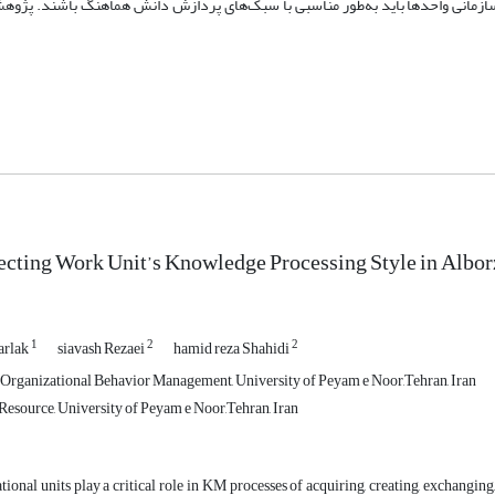
سازمانی واحدها باید به‌طور مناسبی با سبک‌های پردازش دانش هماهنگ باشند. پژوه
ecting Work Unit’s Knowledge Processing Style in Alborz
1
2
2
arlak
siavash Rezaei
hamid reza Shahidi
 Organizational Behavior Management, University of Peyam e Noor,Tehran, Iran
source, University of Peyam e Noor,Tehran, Iran
tional units play a critical role in KM processes of acquiring, creating, exchangin