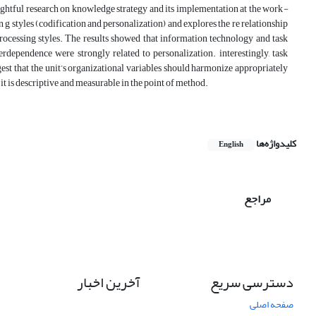
sightful research on knowledge strategy and its implementation at the work
-
g styles (codification and personalization) and explores the re relationship
rocessing styles. The results showed that information technology and task
rdependence were strongly related to personalization. interestingly, task
gest that the unit’s organizational variables should harmonize appropriately
 it is descriptive and measurable in the point of method.
کلیدواژه‌ها
English
مراجع
دسترسی سریع
آخرین اخبار
صفحه اصلی