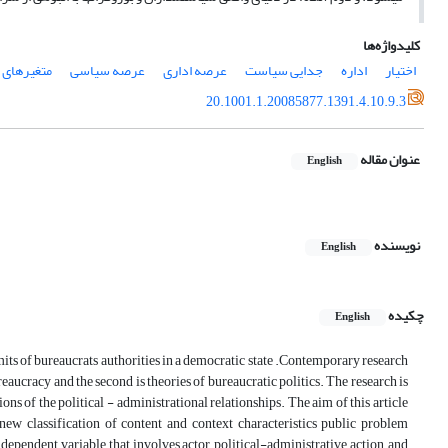
کلیدواژه‌ها
اختیار
اداره
جدایی سیاست
عرصه اداری
عرصه سیاسی
متغیرهای ت
20.1001.1.20085877.1391.4.10.9.3
عنوان مقاله
English
نویسنده
English
چکیده
English
imits of bureaucrats authorities in a democratic state .Contemporary research
bureaucracy and the second is theories of bureaucratic politics. The research is
ns of the political - administrational relationships. The aim of this article
 new classification of content and context characteristics public problem
dependent variable that involves actor, political-administrative action, and