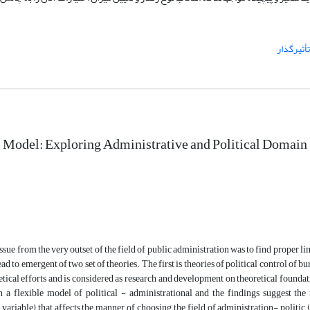
أثیرگذار
 Model: Exploring Administrative and Political Domain
issue from the very outset of the field of public administration was to find proper l
ead to emergent of two set of theories. The first is theories of political control of 
etical efforts and is considered as research and development on theoretical foundatio
n a flexible model of political - administrational and the findings suggest the
variable) that affects the manner of choosing the field of administration- politic (