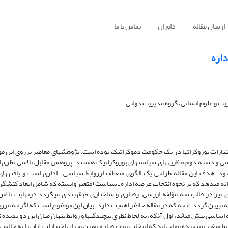
ارسال مقاله
داوران
تماس با ما
اره
یت و علوم انسانی، گروه مدیریت دولتی
از آغاز رشته اداره امور عمومی یکی از مباحث اساسی، یافتن محدوده مناسب اختیارات بوروکرات‎ها در یک حکو
ظهور دو دسته نظریه شده است. دسته اول، نظریه‎های کنترل سیاسی بوروکراسی و دسته دوم «نظریه‎های سیاست‎های بوروکراتیک هستند. پژ
پژوهش‎های تحقیق و توسعه بن
طبقه‎بندی نوینی از ویژگی‎های محتوایی و زمینه‎ای مسئله عمومی (متغیر مستقل) ارائه می‎دهد که بر نحوه انتخاب عرصه اداره ـ سیاست (متغیر وابسته که ش
از پیش تعیین شده بین اداره وسیاست، کارتحلیل را آسان می‎نماید، اما دو مسئله اساسی پیش می‎آید، اول آنکه، به لحاظ نظری پیچید