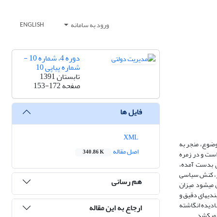
ورود به سامانه
ENGLISH
دوره 4، شماره 10 -
شماره پیاپی 10
تابستان 1391
صفحه
153-172
فایل ها
XML
مت دموکراتیک بوده است. پژوهش‎های معاصر برروی این موضوع، منجر به
اصل مقاله
340.86 K
وهش مقابل تلاشی نظری است و در زمره
یان‎های نظری روابط سیاست ـ اداره محسوب می‎شود. هدف این مقاله طراحی یک الگوی منعطف ازروابط سیاسی ـ اداری است و یافته‎های بدست آمده،
امل ابعاد کنشگر، کنش سیاسی
هم رسانی
ـ اداری و مکانیسم کنش است) تأثیر می‎گذارد. ویژگی‎های کنش سیاسی و اداری نیز در قالب سه مؤلفه ارزشی، رفتاری و ساختاری طبقه‎بندی می‎گردد درنهایت تلاش می‎شود میزان
اختیارات و قلمرو روابط سیاست ـ اداره، در قالب متغیرهای تأثیرگذار در هر عرصه تبیین گردد.آنچه که در مقاله حاضر اهمیت دارد، بیان این موضوع است که اگرچه مرزبندی‎های دقیق و
گی‎ها و روابط پنهان میان این دو پدیده نادیده انگاشته
ارجاع به این مقاله