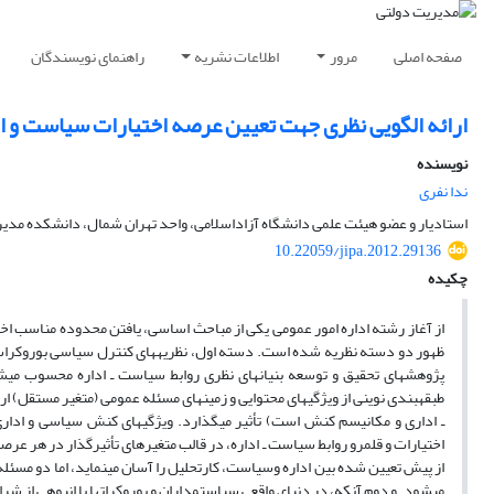
صفحه اصلی
مرور
اطلاعات نشریه
راهنمای نویسندگان
ارائه الگویی نظری جهت تعیین عرصه اختیارات سیاست و اد
نویسنده
ندا نفری
استادیار و عضو هیئت علمی دانشگاه آزاداسلامی، واحد تهران شمال، دانشکده مدیر
10.22059/jipa.2012.29136
چکیده
می‎شود. و دوم آنکه، در دنیای واقعی سیاستمداران و بوروکرات‎ها با انبوهی از شرایط متغیر و پیچیده مواجه‎اند که انتخاب نوع رفتار و تعیین میزان اختیارات آنان را به چالش می‎کشد.