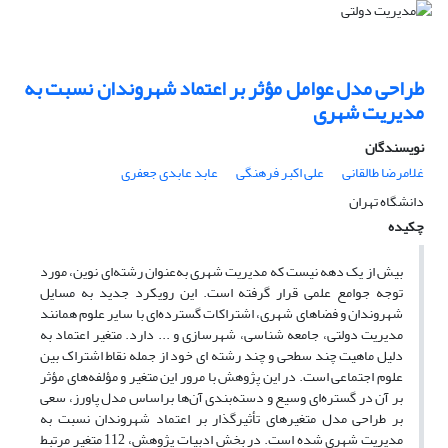
طراحی مدل عوامل مؤثر بر اعتماد شهروندان نسبت به
مدیریت شهری
نویسندگان
غلامرضا طالقانی
علی اکبر فرهنگی
عابد عابدی جعفری
دانشگاه تهران
چکیده
بیش از یک دهه نیست که مدیریت شهری به‌عنوان رشته‌ای نوین، مورد
توجه جوامع علمی قرار گرفته است. این رویکرد جدید به مسایل
شهروندان و فضاهای شهری، اشتراکات گسترده‌ای با سایر علوم همانند
مدیریت دولتی، جامعه شناسی، شهرسازی و ... دارد. متغیر اعتماد به
دلیل ماهیت چند سطحی و چند رشته ای خود از جمله نقاط اشتراک بین
علوم اجتماعی است. در این پژوهش با مرور این متغیر و مؤلفه‌های مؤثر
بر آن در گستره‌ای وسیع و دسته‌بندی آن‌ها براساس مدل پاورز، سعی
بر طراحی مدل متغیرهای تأثیرگذار بر اعتماد شهروندان نسبت به
مدیریت شهری شده است. در بخش ادبیات پژوهش، 112 متغیر مرتبط