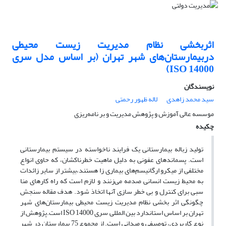
اثربخشی نظام مدیریت زیست محیطی
دربیمارستان‌های شهر تهران (بر اساس مدل سری
14000 ISO)
نویسندگان
سید محمد زاهدی
لاله ظهور رحمتی
موسسه عالی آموزش و پژوهش مدیریت و بر نامه‌ریزی
چکیده
تولید زباله بیمارستانی یک فرایند ناخواسته در سیستم بیمارستانی
است. پسماند‌های عفونی به دلیل ماهیت خطرناکشان، که حاوی انواع
مختلفی از میکرو ارگانیسم‌های بیماری زا هستند،بیشتر از سایر زائدات
به محیط زیست انسانی صدمه می‌زنند و لازم است که راه کار‌های منا
سبی برای کنترل و بی خطر سازی آنها اتخاذ شود. هدف مقاله سنجش
چگونگی اثر بخشی نظام مدیریت زیست محیطی بیمارستان‌های شهر
تهران بر اساس استاندارد بین المللی سری 14000 ISO است.پژوهش از
نوع کاربردی، توصیفی و میدانی است. از مجموع 75 بیمارستان در شهر