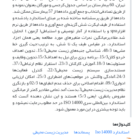
تهران، 60 بیمارستان بر اساس جدول کرجسی و مورگان بعنوان نمونه و
از طریق تصادفی انتخاب و جمع‌آوری داده‌ها از 57 بیمارستان ممکن شد.
داده‌ها از طریق پرسشنامه ساخته شده بر مبنای استاندارد یادشده و
استفاده از طیف لیکرت شش گزینه‌ای جمع‌آوری و داده‌ها از طریق نرم
افزارspss و با استفاده از آمار توصیفی و استنباطی( آزمون t )تحلیل
شد.مقادیرمیانگین نمرات متغیر‌های مورد مطالعه یعنی همان اجزاء
استاندارد، در مقیاس طیف یک تا شش، به ترتیب:جهت گیری خط
مشی‌ها 48/3، شناسائی جنبه‌های زیست محیطی15/3، تدوین اهداف
خردو کلان15/3، برنامه ریزی برای نیل به اهداف15/3،تدوین وظایف و
مسئولیت‌ها 18/3،آموزش کارکنان 23/3، استقرار نظام ارتباطی37/3،
مستندسازی سیستم زیست محیطی22/3، کنترل فعالیت‌ها
24/3،آمادگی واکنش در موقعیت‌های اضطراری 25/3، امکان ارزیابی
ادواری09/3، اقدام اصلاحی برای حذف عدم انطباق‌ها 02/3 و بازنگری
نظام مدیریت زیست محیطی3 بدست آمد.تمامی مقادیر کمتر از میانگین
مفروض یانظری، (یعنی 5/3) هستند و این نشان دهنده آنست که
استاندارد بین‌المللی سری 14000 ISO در حد مطلوب رعایت نمیشود و
باید توجه بیشتری در این مورد معمول شود.
کلیدواژه‌ها
استاندارد 14000 Iso
پسماندها
مدیریت زیست محیطی