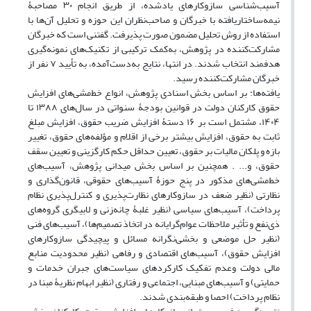
آسیب‌شناسی سازوکارهای یادشده، از طریق انجام ۳۰ مصاحبۀ
نیمه‌ساختاریافته با خبرگان و صاحب‌نظران این حوزه و تحلیل آن‌ها با
استفاده از روش تحلیل مضمون صورت پذیرفت. گفتنی است که خبرگان
مشارکت‌کننده در پژوهش، به‌کمک ترکیبی از تکنیک‌های نمونه‌گیری
هدفمند انتخاب شدند. در انتها، نتایج به‌دست‌آمده، به تأیید ۷ نفر از
خبرگان مشارکت‌کننده رسید.
یافته‌ها: بر اساس بخش اسنادی پژوهش، انواع خط‌مشی‌های افزایش
حقوق کارکنان دولت در قوانین بودجۀ سنواتی در سال‌های ۱۳۸۸ تا
۱۴۰۴، مشتمل است بر ۱۶ دستۀ افزایش ضریب حقوق، افزایش مبلغ
ثابت به حقوق، افزایش بیشتر برخی از اقلام و مؤلفه‌های حقوق، تغییر
بازه و پلکان مالیات بر حقوق، تعیین حداقل حکم کارگزینی و تعیین سقف
حقوق، و... . همچنین بر اساس بخش میدانی پژوهش، آسیب‌های
خط‌مشی‌های مذکور در پنج حوزۀ آسیب‌های حقوقی، قانون‌گذاری و
نظارتی (نظیر ضعف در سازوکارهای نظارت‌پذیری و کنترل‌پذیری نظام
پرداخت)، آسیب‌های سیاسی (نظیر غلبۀ چانه‌زنی و لابیگری گروه‌های
ذی‌نفع و تأثیر ملاحظات عوام‌گرایانه در اتخاذ تصمیم‌ها)، آسیب‌های فنی
(نظیر حل موضعی و بخشی‌نگرانه مسائل و پیچیدگی سازوکارهای
افزایش حقوق)، آسیب‌های اقتصادی و رفاهی (نظیر محدودیت منابع
مالی دولت وعدم تفکیک کارکردهای سیاست‌های جبران خدمات و
حمایتی) و آسیب‌های مبنایی، اجتماعی و رفتاری (نظیر ابهام نظریۀ مبنا در
نظام پرداخت) احصا و طبقه‌بندی شدند.