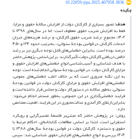
10.22059/jipa.2025.407958.3836
چکیده
هدف:
تصور بسیاری از کارکنان دولت از افزایش سالانۀ حقوق و مزایا،
فقط به افزایش ضریب حقوق معطوف است؛ اما در سال‌های ۱۳۹۸ تا
۱۴۰۲، مجموع «رشد ضریب حقوق کارکنان» و «رشد هزینه‌های جبران
خدمات کارکنان در قوانین بودجۀ سنواتی»، به‌ترتیب حدود ۱۲۴ و ۴۵۰
درصد بوده است. بنابراین خط‌مشی‌های قابل توجه دیگری نیز بر رشد
خالص دریافتی کارکنان دولت تأثیرگذارند. بر این اساس، پژوهش حاضر
با هدف شناسایی و آسیب‌شناسی انواع خط‌مشی‌های افزایش حقوق و
مزایای کارکنان دولت، در قوانین بودجۀ سنواتی انجام شده است. توجه
به این نکته ضروری است که بر خلاف اغلب خط‌مشی‌های عمومی،
خط‌مشی‌های افزایش حقوق و مزایای کارکنان دولت در قوانین بودجۀ
سنواتی، به‌طور سالانه در دستورکار دولت و مجلس قرار داشته است و
فرایند خط‌مشی‌گذاری در این‌ خصوص، به‌طور مستمر انجام می‌شود؛
بنابراین ارتقای کارآمدی و عدالت‌محوری در این فرایند، اهمیت مضاعفی
دارد.
روش: در پژوهش‌ حاضر که مبتنی‌بر فلسفۀ تفسیرگرایی و رویکرد
استقرایی است، ابتدا بر اساس مطالعات کتابخانه‌ای، احکام مرتبط با
حقوق و دستمزد کارکنان دولت در قوانین بودجۀ سال‌های ۱۳۸۸ تا
۱۴۰۴ بررسی و انواع خط‌مشی‌های افزایش حقوق شناسایی شد؛ سپس