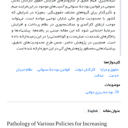
نتیجه‌گیری: فهم عمیق از سازوکارهای افزایش حقوق کارکنان بخش
عمومی در قوانین بودجۀ سنواتی و آسیب‌های موجود در این فرایند مهم
و تأثیرگذار برای گروه‌های مختلف حقوق‌بگیر، به‌ویژه در شرایطی که
کشور با محدودیت منابع مالی شایان توجهی مواجه است، می‌تواند
موجب ارتقای کارآمدی و عدالت‌محوری در نظام پرداخت و افزایش
سرمایۀ اجتماعی شود که این مقاله مبتنی بر یافته‌ها، پیشنهادها و
راه‌کارهای بلندمدت، میان‌مدت و کوتاه‌مدتی را در این زمینه ارائه داده
است. همچنین در پژوهش حاضر، ضمن طرح محدودیت‌های تحقیق،
پیشنهادهایی به‌منظور پژوهش‌های آتی در این حوزه ارائه شده است.
کلیدواژه‌ها
حقوق و مزایا
کارکنان دولت
قوانین بودجۀ سنواتی
نظام جبران
خدمت
عدالت
موضوعات
10. بودجه ریزی دولتی
عنوان مقاله
English
Pathology of Various Policies for Increasing