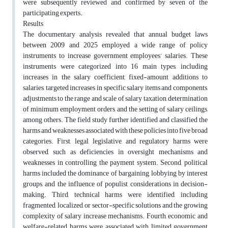
were subsequently reviewed and confirmed by seven of the
participating experts.
Results
The documentary analysis revealed that annual budget laws
between 2009 and 2025 employed a wide range of policy
instruments to increase government employees’ salaries. These
instruments were categorized into 16 main types, including
increases in the salary coefficient, fixed-amount additions to
salaries, targeted increases in specific salary items and components,
adjustments to the range and scale of salary taxation, determination
of minimum employment orders, and the setting of salary ceilings,
among others. The field study further identified and classified the
harms and weaknesses associated with these policies into five broad
categories. First, legal, legislative, and regulatory harms were
observed, such as deficiencies in oversight mechanisms and
weaknesses in controlling the payment system. Second, political
harms included the dominance of bargaining, lobbying by interest
groups, and the influence of populist considerations in decision-
making. Third, technical harms were identified, including
fragmented, localized, or sector-specific solutions and the growing
complexity of salary increase mechanisms. Fourth, economic and
welfare-related harms were associated with limited government