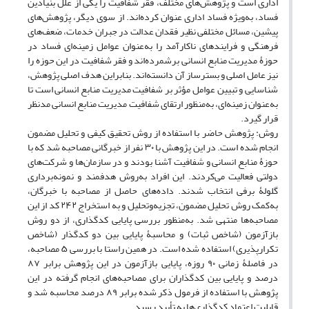
اداری است و پژوهش‌های مختلف، فقر شفافیت را یکی از علل بنیادین
فساد، به‌ویژه فساد اداری عنوان کرده‌اند. از سوی دیگر، پژوهش‌های
پیشین، مسائل مختلفی نظیر فقدان عدالت در جبران خدمات، ضعف‌های
فرهنگی و فرایندهای ناکارآمد را به‌عنوان عوامل زمینه‌ای فساد در
حوزۀ مدیریت منابع انسانی برشمرده‌اند و فقر شفافیت در این حوزه را
نیز عامل اصلی و بسترساز آن دانسته‌اند. بنابراین هدف اصلی پژوهش،
شناسایی و تبیین عوامل مؤثر بر شفافیت مدیریت منابع انسانی است تا
به‌عنوان زمینه‌ای، به‌منظور ارتقای شفافیت مدیریت منابع انسانی مدنظر
قرار گیرد.
روش: پژوهش حاضر با استفاده از روش تحقیق کیفی و تحلیل مضمون
انجام شده است. در این پژوهش با ۳۰ نفر از خبرگانی مصاحبه شد که با
حوزۀ منابع انسانی و شفافیت آشنا بودند و در سازمان‌ها و شرکت‌های
دولتی فعالیت می‌کردند. این افراد به‌روش هدفمند و نمونه‌برداری
گلولۀ برفی انتخاب شدند. داده‌های حاصل از مصاحبه با خبرگان،
به‌کمک روش تحلیل مضمون، تجزیه‌وتحلیل و به استخراج ۲۴۲ کد از این
مصاحبه‌ها منتهی شد. به‌منظور بررسی پایایی کدگذاری، از دو روش
بازآزمون (شاخص ثبات) و محاسبۀ پایایی بین دو کدگذار (شاخص
تکرارپذیری) استفاده شده است. در همین راستا با بررسی ۵ مصاحبه،
در فاصلۀ زمانی ۹۰ روزه، پایایی بازآزمون در این پژوهش برابر ۸۷
درصد و پایایی بین کدگذاران برای مصاحبه‌های انجام گرفته در این
پژوهش با استفاده از فرمول ذکر شده برابر ۸۹ درصد محاسبه شد و
قابلیت اعتماد کدگذاری‌ها به تأیید رسید.