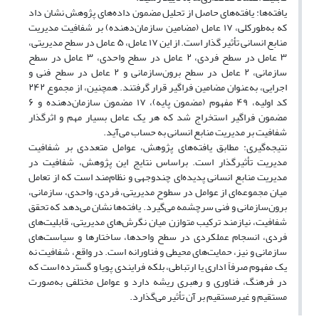
یافته‌ها: یافته‌های حاصل از تحلیل مضمون داده‌های پژوهش نشان داد
که به‌طورکلی، ۱۷ عامل (مضامین سازمان‌دهنده) بر شفافیت مدیریت
منابع انسانی تأثیر گذار است. از این ۱۷ عامل، ۵ عامل در سطح مدیریتی،
۳ عامل در سطح فردی، ۲ عامل در سطح واحدی، ۳ عامل در سطح
سازمانی، ۲ عامل در سطح برون‌سازمانی و ۲ عامل در سطح فنی و
اجرایی، به‌عنوان مضامین فراگیر قرار گرفتند. همچنین، از مجموع ۲۴۲
کد اولیه، ۴۹ مفهوم (مضمون پایه)، ۱۷ مضمون سازمان‌دهنده و ۶
مضمون فراگیر استخراج شد که هر یک عامل بسیار مهم و اثرگذار
شفافیت بر مدیریت منابع انسانی به حساب می‌آید.
نتیجه‌گیری: مطابق یافته‌های پژوهش، عوامل متعددی بر شفافیت
مدیریت تأثیرگذار است. براساس نتایج این پژوهش، شفافیت در
مدیریت منابع انسانی پدیده‌ای چندوجهی و نظام‌مند است که از تعامل
میان مجموعه‌ای از عوامل در سطوح مدیریتی، فردی، واحدی، سازمانی،
برون‌سازمانی و فنی سرچشمه می‌گیرد. یافته‌ها نشان می‌دهد که تحقق
شفافیت، نیازمند ترکیب متوازن میان نگرش‌های مدیریتی، قابلیت‌های
فردی، انسجام عملکردی در سطح واحدها، ساختارها و سیاست‌های
سازمانی و نیز، حمایت‌های محیطی و فناورانه است. در واقع، شفافیت نه
یک مفهوم صرفاً اداری یا ارتباطی، بلکه فرایندی پویا و گسترده است که
در فرهنگ، فناوری و رهبری ریشه دارد و عوامل مختلفی به‌صورت
مستقیم و غیرمستقیم بر آن تأثیر می‌گذارد.