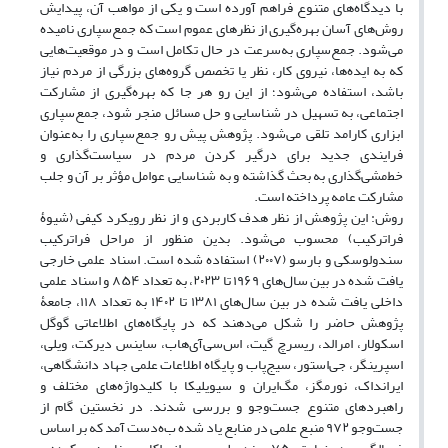
با دیدگاه‌های متنوع فراهم آورده است و یکی از مواهب آن، پیدایش
روش‌های آسان بهره‌گیری از نظرهای عموم است که جمع‌‌سپاری نامیده
می‌شود. جمع‌سپاری به‌سرعت در حال تکامل است و در موقعیت‌هایی
که به ایده‌ها، نیروی کار، نظر یا تخصص گروه‌های بزرگی از مردم نیاز
باشد، استفاده می‌شود؛ از این رو هر جا که بهره‌گیری از مشارکت
اجتماعی، به تسهیل در شناسایی و حل مسائل منجر شود، جمع‌سپاری
ابزاری کارامد تلقی می‌شود. پژوهش پیش‌ رو جمع‌سپاری را به‌عنوان
فرایندی جدید برای درگیر کردن مردم در سیاست‌گذاری و
خط‌مشی‌گذاری به بحث گذاشته و به شناسایی عوامل مؤثر بر آن و جلب
مشارکت عامه پرداخته است.
روش: این پژوهش از نظر هدف کاربردی و از نظر رویکرد کیفی (شیوۀ
فراترکیب) محسوب می‌شود. بدین منظور از مراحل فراترکیب
سندولوسکی و بارسو (۲۰۰۷) استفاده شده است. اسناد علمی خارجی
یافت شده در بین سال‌های ۱۹۶۹ تا ۲۰۲۳، به تعداد ۸۵۴ و اسناد علمی
داخلی یافت شده در بین سال‌های ۱۳۸۱ تا ۱۴۰۲ به تعداد ۱۱۸، جامعۀ
پژوهش حاضر را شکل می‌دهند که در پایگاه‌های اطلاعاتی گوگل
اسکولار، امرالد، ریسرچ گیت، اس‌سی‌آی‌هاب، ساینس دیرکت، ویلی،
اسپرینگر، جی‌استور، سیج‌پاب و پایگاه اطلاعات علمی جهاد دانشگاهی،
ایرانداک، نورمگز، مگ‌ایران و سیویلیکا با کلیدواژه‌های مختلف و
راهبردهای متنوع جست‎‌وجو و بررسی شدند. در نخستین گام از
جست‌وجو ۹۷۲ منبع علمی در منابع یاد شده ب‌ه‌دست آمد که بر اساس