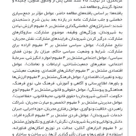
غربالگری، در نهایت، ۷۵ سند علمی پس از واکاوی عناوین، چکیده و
محتوا، گزینش و مطالعه شد.
یافته‌ها: بر اساس یافته‌های مطالعه حاضر، عوامل مؤثر بر جمع‌سپاری
خط‌مشی و جلب مشارکت عامه در یازده بعد بدین شرح دسته‌بندی
شدند: استراتژی‌های خط‌مشی‌گذاری مشتمل بر ۸ مفهوم (ارزش نهادن
به شهروندان، ویژگی‌های وظیفه، موضوع مشارکت، سازوکارهای
مشارکت، درگیر کردن شهروندان، فرایندهای مشارکت، نقش مجریان،
نتایج مشارکت)، عوامل سیاسی مشتمل بر ۳ مفهوم (اراده برای
مشارکت، شرایط و وضعیت سیاسی حاکم، میزان باز بودن فضای
سیاسی)، عوامل اجتماعی مشتمل بر ۴ مفهوم (موارد انگیزشی، سرمایۀ
اجتماعی، متغیرهای جمعیت‌شناختی، ارتباطات و تعاملات)، عوامل
اقتصادی مشتمل بر ۳ مفهوم (چالش‌های اقتصادی، وضعیت معیشتی،
روند و تغییرات اقتصادی)، عوامل فرهنگی مشتمل بر ۴ مفهوم (ارزش‌ها
و باورها، اطلاع‌رسانی و آگاهی و آموزش، فرهنگ ملی، نوع فرهنگ،
هماهنگی و پیوستگی)، عوامل حقوقی و قانونی مشتمل بر ۴ مفهوم (نوع
حکومت، آشنایی شهروندان با حقوق قانونی، محیط قانونی، حفظ امنیت)،
عوامل مدیریتی مشتمل بر ۶ مفهوم (تخصص و مهارت مجریان، شراکت
راهبردی، خلاقیت و نوآوری، عوامل رفتاری مجریان، حوزه اجرایی، جبران
خدمات شهروندان)، عوامل فردی مشتمل بر ۳ مفهوم (انگیزه افراد،
دانش و توانایی و تجربۀ شهروندان، نگرش)، فناوری و تکنولوژی مشتمل
بر ۶ مفهوم (ابزارهای آنلاین، عدالت در توزیع امکان‌های فناورانه،
استفاده از فناوری‌ها و میزان تأثیرگذاری آن‌ها، زیرساخت و ساختار و