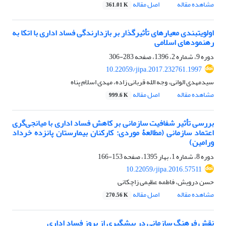
مشاهده مقاله
اصل مقاله
361.01 K
اولویت‎بندی معیارهای تأثیرگذار بر بازدارندگی فساد اداری با اتکا به
رهنمودهای اسلامی
دوره 9، شماره 2، 1396، صفحه
283-306
10.22059/jipa.2017.232761.1997
سیدمهدی الوانی، وجه الله قربانی زاده، مهدی اسلام پناه
مشاهده مقاله
اصل مقاله
999.6 K
بررسی تأثیر شفافیت سازمانی بر کاهش فساد اداری با میانجی‌گری
اعتماد سازمانی (مطالعۀ موردی: کارکنان بیمارستان پانزده خرداد
ورامین)
دوره 8، شماره 1، بهار 1395، صفحه
153-166
10.22059/jipa.2016.57511
حسن درویش، فاطمه عظیمی زاچکانی
مشاهده مقاله
اصل مقاله
270.56 K
نقش فرهنگ سازمانی در پیشگیری از بروز فساد اداری