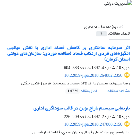
کلیدواژه‌ها =
فساد اداری
تعداد مقالات:
7
اثر سرمایه ساختاری بر کاهش فساد اداری با نقش میانجی
انگیزه‌های فردی ارتکاب فساد (مطالعه موردی: سازمان‌های دولتی
استان کرمان)
دوره 10، شماره 4، 1397، صفحه
583-604
10.22059/jipa.2018.264882.2356
رضا سپهوند، محسن عارف نژاد، مسعود سپه وند، فریبرز فتحی چگنی
مشاهده مقاله
اصل مقاله
1.07 M
بازنمایی سیستم تاراج نوین در قالب سوداگری اداری
دوره 10، شماره 2، 1397، صفحه
209-226
10.22059/jipa.2018.247808.2150
علی اصغر پورعزت، علی قربانی، جهان عبدی، فاطمه نجارشمس