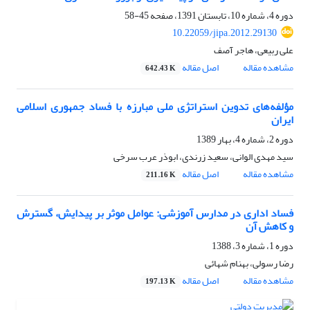
دوره 4، شماره 10، تابستان 1391، صفحه
45-58
10.22059/jipa.2012.29130
علی ربیعی، هاجر آصف
مشاهده مقاله
اصل مقاله
642.43 K
مؤلفه‌های تدوین استراتژی ملی مبارزه با فساد جمهوری اسلامی
ایران
دوره 2، شماره 4، بهار 1389
سید مهدی الوانی، سعید زرندی، ابوذر عرب سرخی
مشاهده مقاله
اصل مقاله
211.16 K
فساد اداری در مدارس آموزشی: عوامل موثر بر پیدایش، گسترش
و کاهش آن
دوره 1، شماره 3، 1388
رضا رسولی، بهنام شهائی
مشاهده مقاله
اصل مقاله
197.13 K