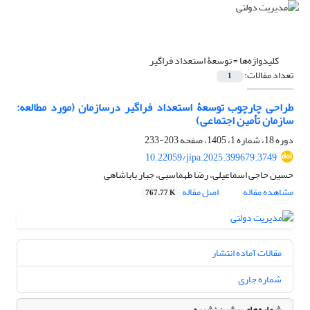
کلیدواژه‌ها =
توسعۀ استعداد فراگیر
تعداد مقالات:
1
طراحی چارچوب توسعۀ استعداد فراگیر درسازمان (مورد مطالعه:
سازمان تأمین اجتماعی)
دوره 18، شماره 1، 1405، صفحه
203-233
10.22059/jipa.2025.399679.3749
حسین حاجی اسماعیلی، رضا طهماسبی، جبار باباشاهی
مشاهده مقاله
اصل مقاله
767.77 K
مقالات آماده انتشار
شماره جاری
شماره‌های پیشین نشریه