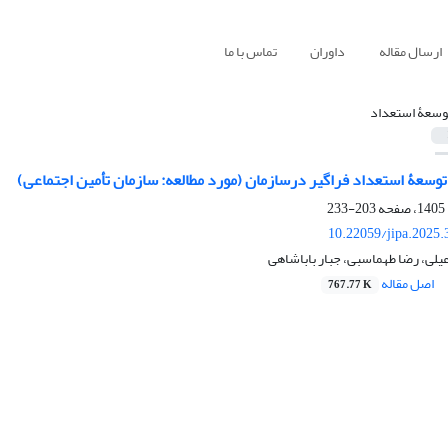
ارسال مقاله
داوران
تماس با ما
وسعۀ استعداد
وسعۀ استعداد فراگیر درسازمان (مورد مطالعه: سازمان تأمین اجتماعی)
203-233
10.22059/jipa.2025
لی، رضا طهماسبی، جبار باباشاهی
اصل مقاله
767.77 K