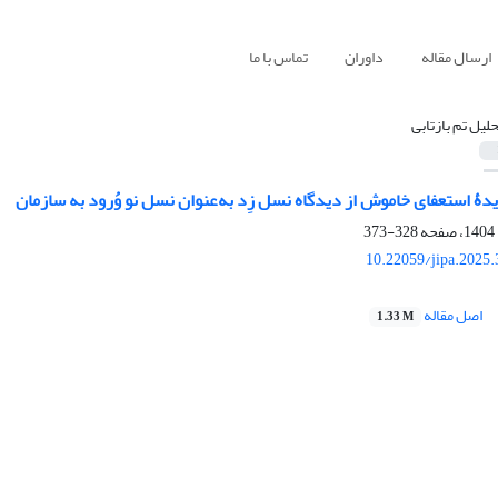
ارسال مقاله
داوران
تماس با ما
حلیل تم بازتابی
یدۀ استعفای خاموش از دیدگاه‌ نسل زِد به‌عنوان نسل نو وُرود به سازمان
328-373
10.22059/jipa.2025
اصل مقاله
1.33 M