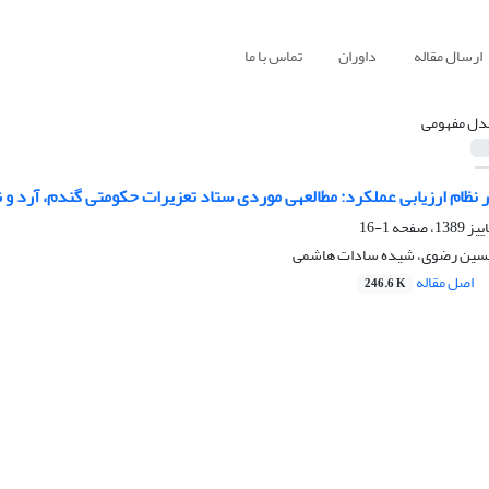
ارسال مقاله
داوران
تماس با ما
دل مفهومی
لکرد: مطالعه‎ی‎ موردی ستاد تعزیرات حکومتی گندم، آرد و نان
1-16
 حسین رضوی، شیده سادات هاشمی
اصل مقاله
246.6 K