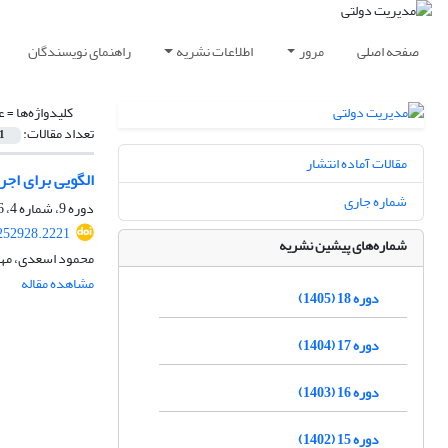
صفحه اصلی
مرور
اطلاعات نشریه
راهنمای نویسندگان
کلیدواژه‌ها =
ع
تعداد مقالات:
1
مقالات آماده انتشار
الگویی برای اجرای اثربخش خط‎مشی‎های عمومی در وزارت امور اقت
شماره جاری
دوره 9، شماره 4، 1396، صفحه
.252928.2221
شماره‌های پیشین نشریه
محمود اسعدی، مهر
مشاهده مقاله
دوره 18 (1405)
دوره 17 (1404)
دوره 16 (1403)
دوره 15 (1402)