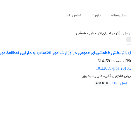
ارسال مقاله
داوران
تماس با ما
وامل مؤثر بر اجرای اثربخش خط‎مشی
صادی و دارایی (مطالعۀ موردی: گمرک جمهوری اسلامی ایران)
591-614
10.22059/jipa.2018
بان هادی پیکانی، علی رشیدپور
اصل مقاله
488.89 K