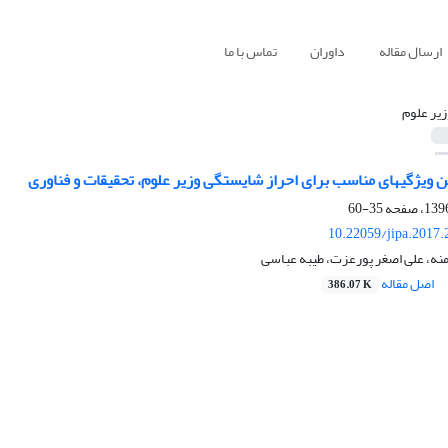
ارسال مقاله
داوران
تماس با ما
زیر علوم
زیر علوم، تحقیقات و فناوری
35-60
10.22059/jipa.2017
ه، علی اصغر پورعزت، طیبه عباسی
اصل مقاله
386.07 K